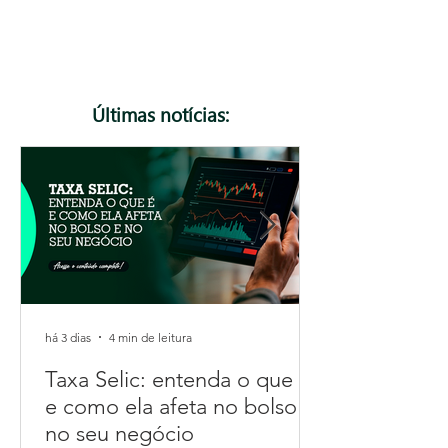
podem gerar rejeição de notas fiscais. Neste
artigo, explicamos o que muda, quem precisa ficar
atento e como se preparar para essa e as
próximas atualizações da Reforma Tributária.
Confira!
Últimas notícias:
há 3 dias
4 min de leitura
Taxa Selic: entenda o que é
e como ela afeta no bolso e
no seu negócio