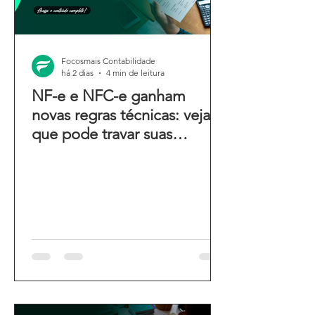
Focosmais Contabilidade
há 2 dias
4 min de leitura
NF-e e NFC-e ganham
novas regras técnicas: veja o
que pode travar suas
emissões