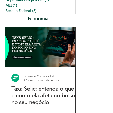
MEI
(1)
1 post
Receita Federal
(3)
3 posts
Economia:
Focosmais Contabilidade
há 3 dias
4 min de leitura
Taxa Selic: entenda o que é
e como ela afeta no bolso e
no seu negócio