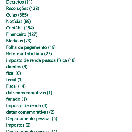
Decretos
(11)
11 posts
Resoluções
(138)
138 posts
Guias
(385)
385 posts
Notícias
(89)
89 posts
Contábil
(154)
154 posts
Financeiro
(127)
127 posts
Medicos
(23)
23 posts
Folha de pagamento
(19)
19 posts
Reforma Tributária
(27)
27 posts
imposto de renda pessoa física
(18)
18 posts
direitos
(8)
8 posts
fical
(0)
0 post
fiscal
(1)
1 post
Fiscal
(14)
14 posts
dats comemorativas
(1)
1 post
feriado
(1)
1 post
Imposto de renda
(4)
4 posts
datas comemorativas
(2)
2 posts
Departamento pessoal
(5)
5 posts
impostos
(2)
2 posts
Departamento pessoal
(1)
1 post