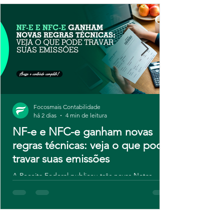
Focosmais Contabilidade
há 2 dias
4 min de leitura
NF-e e NFC-e ganham novas
regras técnicas: veja o que pode
travar suas emissões
A Receita Federal publicou três novas Notas
Técnicas para NF-e e NFC-e, com regras de
validação atualizadas e novos campos para
contribuintes do IBS e da CBS. Embora o ajuste
seja técnico, o risco é real: sistemas desatualizados