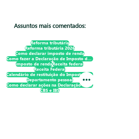
Assuntos mais comentados:
Reforma tributária
Reforma tributária 2026
Como declarar imposto de renda
Como fazer a Declaração de Imposto de Renda Pessoa Física?
imposto de renda
Receita federal
Receita Federal
Calendário de restituição do Imposto de Renda
Departamento pessoal
Como declarar ações na Declaração de Imposto de Renda Pessoa Física?
CBS e IBS
Assine nossa newsletter
e fique por dentro de todas
as novidades!