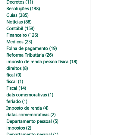
Decretos
(11)
11 posts
Resoluções
(138)
138 posts
Guias
(385)
385 posts
Notícias
(88)
88 posts
Contábil
(153)
153 posts
Financeiro
(126)
126 posts
Medicos
(23)
23 posts
Folha de pagamento
(19)
19 posts
Reforma Tributária
(26)
26 posts
imposto de renda pessoa física
(18)
18 posts
direitos
(8)
8 posts
fical
(0)
0 post
fiscal
(1)
1 post
Fiscal
(14)
14 posts
dats comemorativas
(1)
1 post
feriado
(1)
1 post
Imposto de renda
(4)
4 posts
datas comemorativas
(2)
2 posts
Departamento pessoal
(5)
5 posts
impostos
(2)
2 posts
Departamento pessoal
(1)
1 post