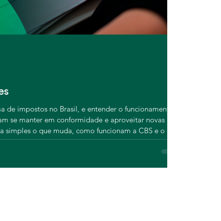
Focosmais Con
há 2 dias
4 m
Tributos
es
Agenda t
mês
ma de impostos no Brasil, e entender o funcionamento
jam se manter em conformidade e aproveitar novas
Agosto cheg
ma simples o que muda, como funcionam a CBS e o IBS
também preci
prepare sua empresa para essa nova realidade com o
datas do mê
vencimento