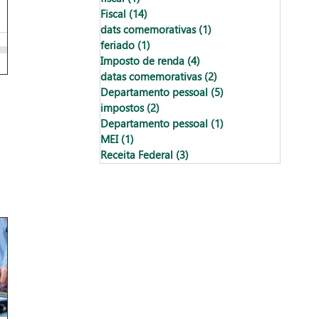
Fiscal
(14)
14 posts
dats comemorativas
(1)
1 post
feriado
(1)
1 post
Imposto de renda
(4)
4 posts
datas comemorativas
(2)
2 posts
Departamento pessoal
(5)
5 posts
impostos
(2)
2 posts
Departamento pessoal
(1)
1 post
MEI
(1)
1 post
Receita Federal
(3)
3 posts