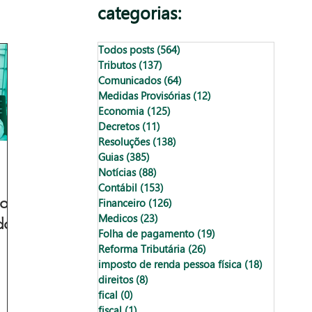
categorias:
Todos posts
(564)
564 posts
Tributos
(137)
137 posts
Comunicados
(64)
64 posts
Medidas Provisórias
(12)
12 posts
Economia
(125)
125 posts
Decretos
(11)
11 posts
Resoluções
(138)
138 posts
Guias
(385)
385 posts
Notícias
(88)
88 posts
Contábil
(153)
153 posts
os:
Financeiro
(126)
126 posts
Medicos
(23)
23 posts
do
Folha de pagamento
(19)
19 posts
Reforma Tributária
(26)
26 posts
imposto de renda pessoa física
(18)
18 posts
direitos
(8)
8 posts
fical
(0)
0 post
fiscal
(1)
1 post