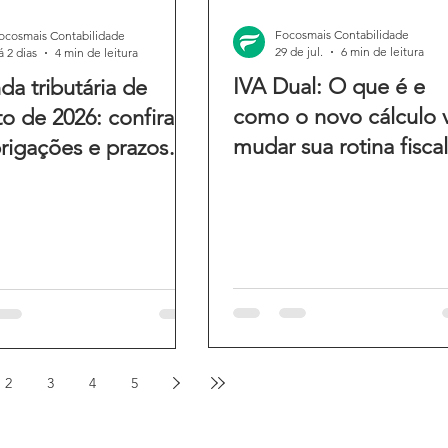
Focosmais Contabilidade
ocosmais Contabilidade
29 de jul.
6 min de leitura
á 2 dias
4 min de leitura
IVA Dual: O que é e
a tributária de
como o novo cálculo v
o de 2026: confira
mudar sua rotina fiscal
rigações e prazos
ês
2
3
4
5