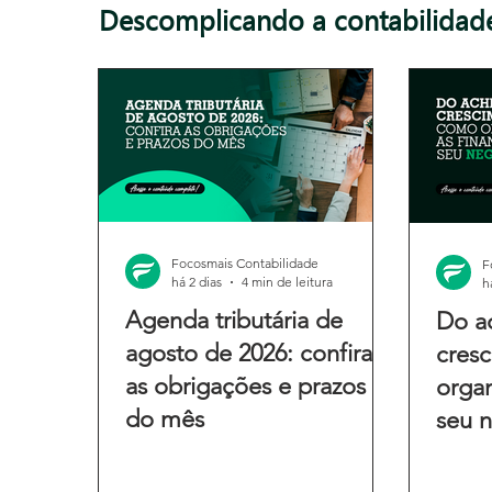
Descomplicando a contabilidad
Focosmais Contabilidade
F
há 2 dias
4 min de leitura
h
Agenda tributária de
Do a
agosto de 2026: confira
cres
as obrigações e prazos
organ
do mês
seu 