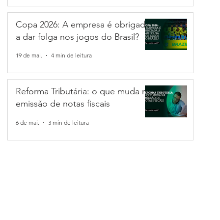
Copa 2026: A empresa é obrigada
a dar folga nos jogos do Brasil?
tabilidade
in de leitura
19 de mai.
4 min de leitura
ributária de agosto de 2026: confira as obrigaç
Reforma Tributária: o que muda na
emissão de notas fiscais
ou com uma agenda tributária cheia, cumprir o prazo não basta, o
6 de mai.
3 min de leitura
sam estar coerentes entre si, sob risco de malha fina. Neste artigo
s e dicas para organizar sua empresa. Confira o calendário compl
!