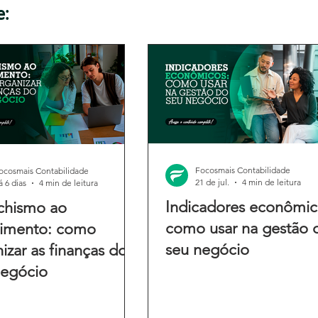
e:
Focosmais Contabilidade
ocosmais Contabilidade
21 de jul.
4 min de leitura
á 6 dias
4 min de leitura
Indicadores econômic
chismo ao
como usar na gestão 
cimento: como
seu negócio
izar as finanças do
negócio