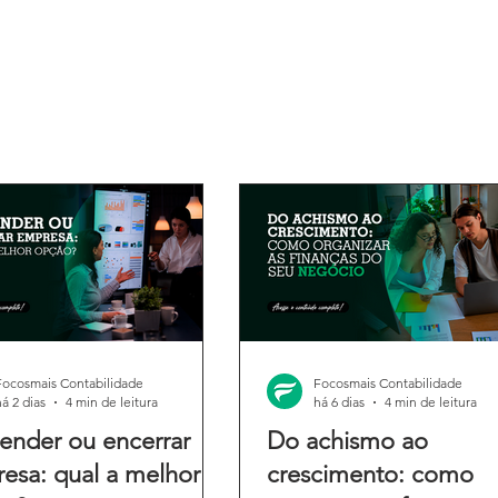
Focosmais Contabilidade
Focosmais Contabilidade
há 2 dias
4 min de leitura
há 6 dias
4 min de leitura
ender ou encerrar
Do achismo ao
esa: qual a melhor
crescimento: como