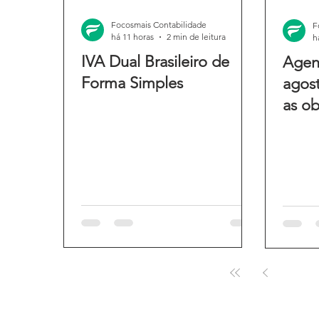
Focosmais Contabilidade
F
há 11 horas
2 min de leitura
h
IVA Dual Brasileiro de
Agend
Forma Simples
agost
as ob
do m
1