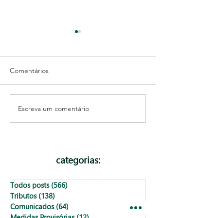
Comentários
Escreva um comentário
Benefícios para quem tem
Abertura de CNPJ
CNPJ
realmente existe
categorias:
Todos posts
(566)
566 posts
Tributos
(138)
138 posts
Comunicados
(64)
64 posts
Medidas Provisórias
(12)
12 posts