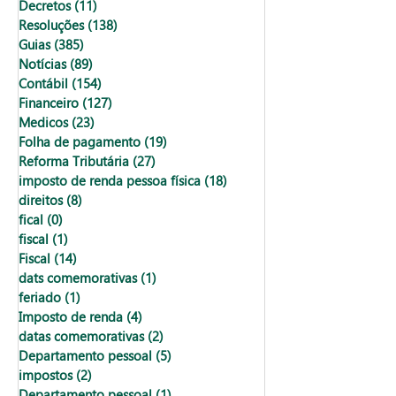
Decretos
(11)
11 posts
Resoluções
(138)
138 posts
Guias
(385)
385 posts
Notícias
(89)
89 posts
Contábil
(154)
154 posts
Financeiro
(127)
127 posts
Medicos
(23)
23 posts
Folha de pagamento
(19)
19 posts
Reforma Tributária
(27)
27 posts
imposto de renda pessoa física
(18)
18 posts
direitos
(8)
8 posts
fical
(0)
0 post
fiscal
(1)
1 post
Fiscal
(14)
14 posts
dats comemorativas
(1)
1 post
feriado
(1)
1 post
Imposto de renda
(4)
4 posts
datas comemorativas
(2)
2 posts
Departamento pessoal
(5)
5 posts
impostos
(2)
2 posts
Departamento pessoal
(1)
1 post