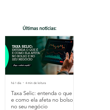
podem gerar rejeição de notas fiscais. Neste
artigo, explicamos o que muda, quem precisa ficar
atento e como se preparar para essa e as
próximas atualizações da Reforma Tributária.
Confira!
Últimas notícias:
há 1 dia
4 min de leitura
Taxa Selic: entenda o que é
e como ela afeta no bolso e
no seu negócio