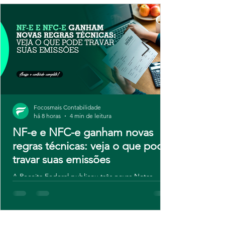
Focosmais Contabilidade
há 8 horas
4 min de leitura
NF-e e NFC-e ganham novas
regras técnicas: veja o que pode
travar suas emissões
A Receita Federal publicou três novas Notas
Técnicas para NF-e e NFC-e, com regras de
validação atualizadas e novos campos para
contribuintes do IBS e da CBS. Embora o ajuste
seja técnico, o risco é real: sistemas desatualizados