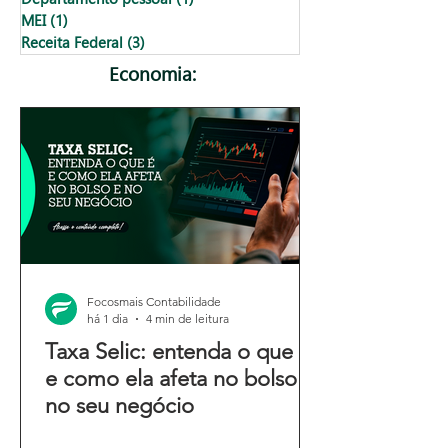
MEI
(1)
1 post
Receita Federal
(3)
3 posts
Economia:
Focosmais Contabilidade
há 1 dia
4 min de leitura
Taxa Selic: entenda o que é
e como ela afeta no bolso e
no seu negócio