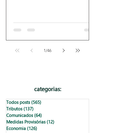
1
/
46
categorias:
Todos posts
(565)
565 posts
Tributos
(137)
137 posts
Comunicados
(64)
64 posts
Medidas Provisórias
(12)
12 posts
Economia
(126)
126 posts