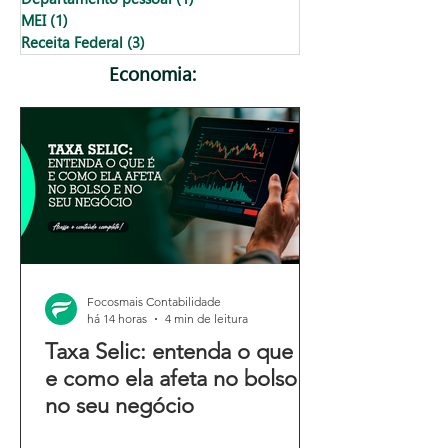
MEI
(1)
1 post
Receita Federal
(3)
3 posts
Economia:
Focosmais Contabilidade
há 14 horas
4 min de leitura
Taxa Selic: entenda o que é
e como ela afeta no bolso e
no seu negócio