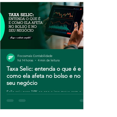
Focosmais Contabilidade
há 14 horas
4 min de leitura
Taxa Selic: entenda o que é e
como ela afeta no bolso e no
seu negócio
Selic caiu para 14% ao ano e isso mexe com o
caixa da sua empresa. Entenda o que motivou o
novo corte do Copom, como a taxa afeta crédito,
investimentos e até seus impostos, e veja dicas
práticas para transformar esse cenário em