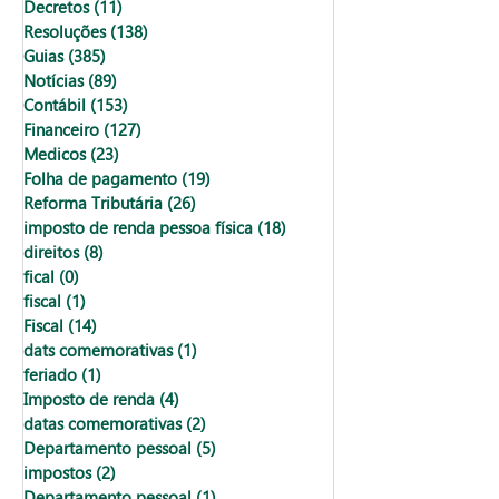
Decretos
(11)
11 posts
Resoluções
(138)
138 posts
Guias
(385)
385 posts
Notícias
(89)
89 posts
Contábil
(153)
153 posts
Financeiro
(127)
127 posts
Medicos
(23)
23 posts
Folha de pagamento
(19)
19 posts
Reforma Tributária
(26)
26 posts
imposto de renda pessoa física
(18)
18 posts
direitos
(8)
8 posts
fical
(0)
0 post
fiscal
(1)
1 post
Fiscal
(14)
14 posts
dats comemorativas
(1)
1 post
feriado
(1)
1 post
Imposto de renda
(4)
4 posts
datas comemorativas
(2)
2 posts
Departamento pessoal
(5)
5 posts
impostos
(2)
2 posts
Departamento pessoal
(1)
1 post