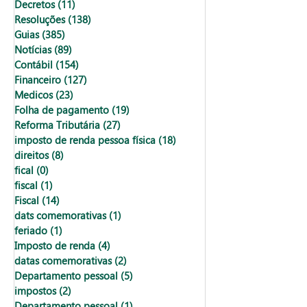
Decretos
(11)
11 posts
Resoluções
(138)
138 posts
Guias
(385)
385 posts
Notícias
(89)
89 posts
Contábil
(154)
154 posts
Financeiro
(127)
127 posts
Medicos
(23)
23 posts
Folha de pagamento
(19)
19 posts
Reforma Tributária
(27)
27 posts
imposto de renda pessoa física
(18)
18 posts
direitos
(8)
8 posts
fical
(0)
0 post
fiscal
(1)
1 post
Fiscal
(14)
14 posts
dats comemorativas
(1)
1 post
feriado
(1)
1 post
Imposto de renda
(4)
4 posts
datas comemorativas
(2)
2 posts
Departamento pessoal
(5)
5 posts
impostos
(2)
2 posts
Departamento pessoal
(1)
1 post