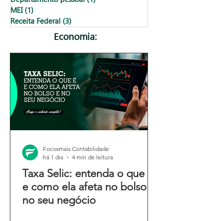
MEI
(1)
1 post
Receita Federal
(3)
3 posts
Economia:
Focosmais Contabilidade
há 1 dia
4 min de leitura
Taxa Selic: entenda o que é
e como ela afeta no bolso e
no seu negócio