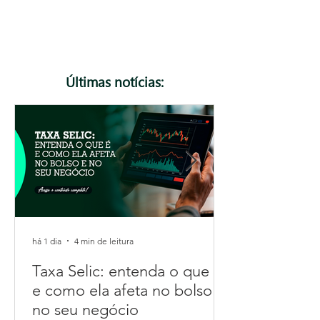
podem gerar rejeição de notas fiscais. Neste
artigo, explicamos o que muda, quem precisa ficar
atento e como se preparar para essa e as
próximas atualizações da Reforma Tributária.
Confira!
Últimas notícias:
há 1 dia
4 min de leitura
Taxa Selic: entenda o que é
e como ela afeta no bolso e
no seu negócio