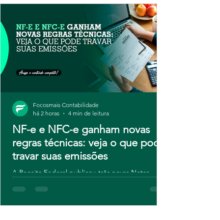
Focosmais Contabilidade
há 2 horas
4 min de leitura
NF-e e NFC-e ganham novas
regras técnicas: veja o que pode
travar suas emissões
A Receita Federal publicou três novas Notas
Técnicas para NF-e e NFC-e, com regras de
validação atualizadas e novos campos para
contribuintes do IBS e da CBS. Embora o ajuste
seja técnico, o risco é real: sistemas desatualizados