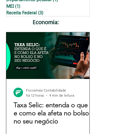
MEI
(1)
1 post
Receita Federal
(3)
3 posts
Economia:
Focosmais Contabilidade
há 12 horas
4 min de leitura
Taxa Selic: entenda o que é
e como ela afeta no bolso e
no seu negócio