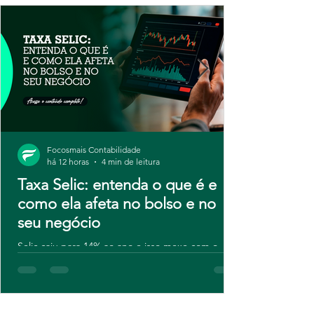
Focosmais Contabilidade
há 12 horas
4 min de leitura
Taxa Selic: entenda o que é e
como ela afeta no bolso e no
seu negócio
Selic caiu para 14% ao ano e isso mexe com o
caixa da sua empresa. Entenda o que motivou o
novo corte do Copom, como a taxa afeta crédito,
investimentos e até seus impostos, e veja dicas
práticas para transformar esse cenário em