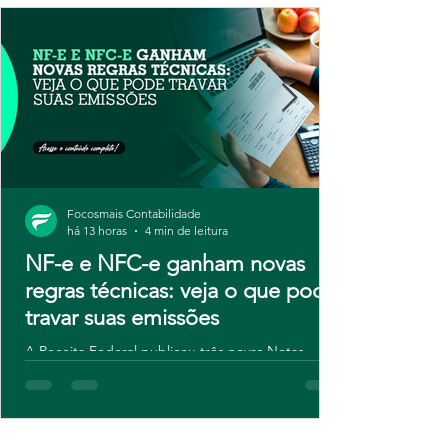
Focosmais Contabilidade
há 13 horas
4 min de leitura
NF-e e NFC-e ganham novas
regras técnicas: veja o que pode
travar suas emissões
A Receita Federal publicou três novas Notas
Técnicas para NF-e e NFC-e, com regras de
validação atualizadas e novos campos para
contribuintes do IBS e da CBS. Embora o ajuste
seja técnico, o risco é real: sistemas desatualizados