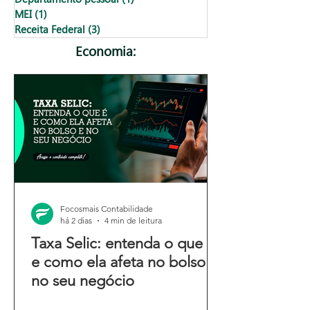
MEI
(1)
1 post
Receita Federal
(3)
3 posts
Economia:
Focosmais Contabilidade
há 2 dias
4 min de leitura
Taxa Selic: entenda o que é
e como ela afeta no bolso e
no seu negócio