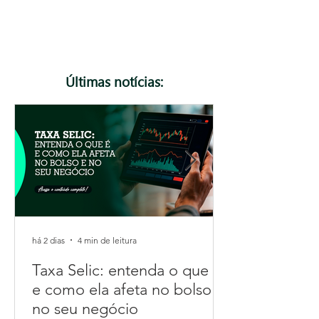
podem gerar rejeição de notas fiscais. Neste
artigo, explicamos o que muda, quem precisa ficar
atento e como se preparar para essa e as
próximas atualizações da Reforma Tributária.
Confira!
Últimas notícias:
há 2 dias
4 min de leitura
Taxa Selic: entenda o que é
e como ela afeta no bolso e
no seu negócio