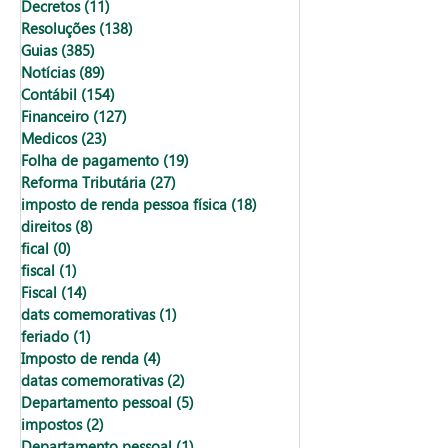
Decretos
(11)
11 posts
Resoluções
(138)
138 posts
Guias
(385)
385 posts
Notícias
(89)
89 posts
Contábil
(154)
154 posts
Financeiro
(127)
127 posts
Medicos
(23)
23 posts
Folha de pagamento
(19)
19 posts
Reforma Tributária
(27)
27 posts
imposto de renda pessoa física
(18)
18 posts
direitos
(8)
8 posts
fical
(0)
0 post
fiscal
(1)
1 post
Fiscal
(14)
14 posts
dats comemorativas
(1)
1 post
feriado
(1)
1 post
Imposto de renda
(4)
4 posts
datas comemorativas
(2)
2 posts
Departamento pessoal
(5)
5 posts
impostos
(2)
2 posts
Departamento pessoal
(1)
1 post