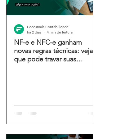
Focosmais Contabilidade
há 2 dias
4 min de leitura
NF-e e NFC-e ganham
novas regras técnicas: veja o
que pode travar suas
emissões