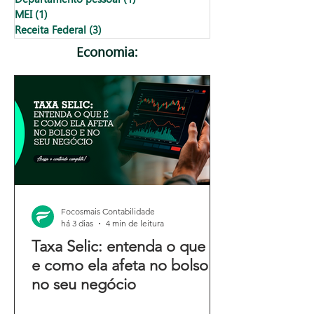
MEI
(1)
1 post
Receita Federal
(3)
3 posts
Economia:
Focosmais Contabilidade
há 3 dias
4 min de leitura
Taxa Selic: entenda o que é
e como ela afeta no bolso e
no seu negócio