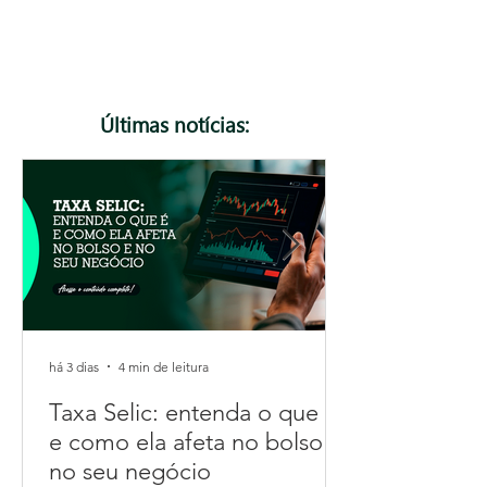
podem gerar rejeição de notas fiscais. Neste
artigo, explicamos o que muda, quem precisa ficar
atento e como se preparar para essa e as
próximas atualizações da Reforma Tributária.
Confira!
Últimas notícias:
há 3 dias
4 min de leitura
Taxa Selic: entenda o que é
e como ela afeta no bolso e
no seu negócio