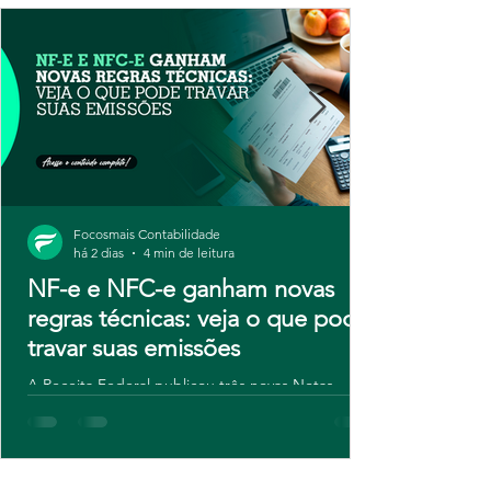
Focosmais Contabilidade
há 2 dias
4 min de leitura
NF-e e NFC-e ganham novas
regras técnicas: veja o que pode
travar suas emissões
A Receita Federal publicou três novas Notas
Técnicas para NF-e e NFC-e, com regras de
validação atualizadas e novos campos para
contribuintes do IBS e da CBS. Embora o ajuste
seja técnico, o risco é real: sistemas desatualizados