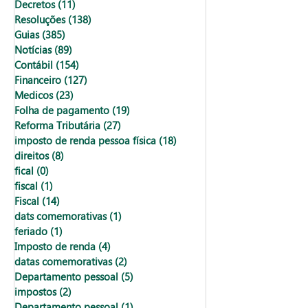
Decretos
(11)
11 posts
Resoluções
(138)
138 posts
Guias
(385)
385 posts
Notícias
(89)
89 posts
Contábil
(154)
154 posts
Financeiro
(127)
127 posts
Medicos
(23)
23 posts
Folha de pagamento
(19)
19 posts
Reforma Tributária
(27)
27 posts
imposto de renda pessoa física
(18)
18 posts
direitos
(8)
8 posts
fical
(0)
0 post
fiscal
(1)
1 post
Fiscal
(14)
14 posts
dats comemorativas
(1)
1 post
feriado
(1)
1 post
Imposto de renda
(4)
4 posts
datas comemorativas
(2)
2 posts
Departamento pessoal
(5)
5 posts
impostos
(2)
2 posts
Departamento pessoal
(1)
1 post