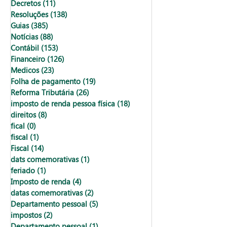
Decretos
(11)
11 posts
Resoluções
(138)
138 posts
Guias
(385)
385 posts
Notícias
(88)
88 posts
Contábil
(153)
153 posts
Financeiro
(126)
126 posts
Medicos
(23)
23 posts
Folha de pagamento
(19)
19 posts
Reforma Tributária
(26)
26 posts
imposto de renda pessoa física
(18)
18 posts
direitos
(8)
8 posts
fical
(0)
0 post
fiscal
(1)
1 post
Fiscal
(14)
14 posts
dats comemorativas
(1)
1 post
feriado
(1)
1 post
Imposto de renda
(4)
4 posts
datas comemorativas
(2)
2 posts
Departamento pessoal
(5)
5 posts
impostos
(2)
2 posts
Departamento pessoal
(1)
1 post