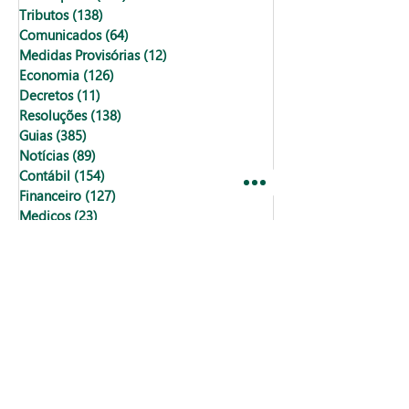
Tributos
(138)
138 posts
Comunicados
(64)
64 posts
Medidas Provisórias
(12)
12 posts
Economia
(126)
126 posts
Decretos
(11)
11 posts
Resoluções
(138)
138 posts
Guias
(385)
385 posts
Notícias
(89)
89 posts
Contábil
(154)
154 posts
Financeiro
(127)
127 posts
Medicos
(23)
23 posts
Folha de pagamento
(19)
19 posts
Reforma Tributária
(27)
27 posts
imposto de renda pessoa física
(18)
18 posts
direitos
(8)
8 posts
fical
(0)
0 post
fiscal
(1)
1 post
Fiscal
(14)
14 posts
dats comemorativas
(1)
1 post
feriado
(1)
1 post