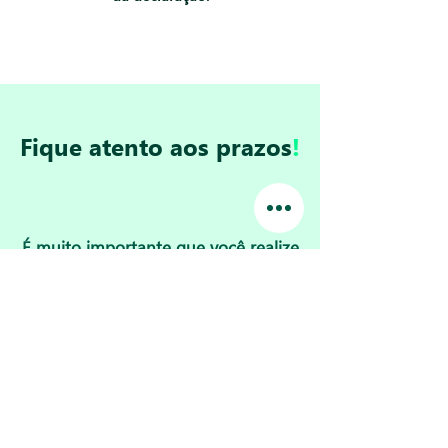
Fique atento aos prazos
!
É muito importante que você realize
sua Declaração de Imposto de
Renda 2026 dento dos prazos
estipulados!