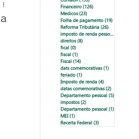
Financeiro
(126)
126 posts
ta
Medicos
(23)
23 posts
Folha de pagamento
(19)
19 posts
Reforma Tributária
(26)
26 posts
imposto de renda pessoa física
(18)
18
direitos
(8)
8 posts
fical
(0)
0 post
fiscal
(1)
1 post
Fiscal
(14)
14 posts
dats comemorativas
(1)
1 post
feriado
(1)
1 post
Imposto de renda
(4)
4 posts
datas comemorativas
(2)
2 posts
Departamento pessoal
(5)
5 posts
impostos
(2)
2 posts
Departamento pessoal
(1)
1 post
MEI
(1)
1 post
Receita Federal
(3)
3 posts