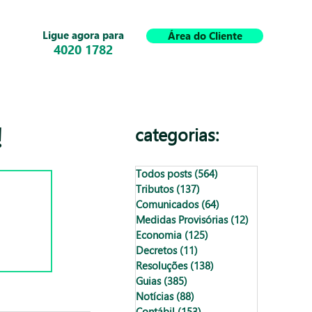
Ligue agora para
Área do Cliente
4020 1782
!
categorias:
Todos posts
(564)
564 posts
Tributos
(137)
137 posts
Comunicados
(64)
64 posts
Medidas Provisórias
(12)
12 posts
Economia
(125)
125 posts
Decretos
(11)
11 posts
Resoluções
(138)
138 posts
Guias
(385)
385 posts
Notícias
(88)
88 posts
Contábil
(153)
153 posts