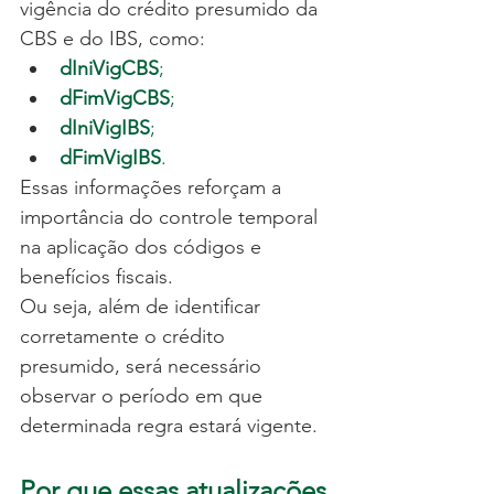
vigência do crédito presumido da 
CBS e do IBS, como:
dIniVigCBS
;
dFimVigCBS
;
dIniVigIBS
;
dFimVigIBS
.
Essas informações reforçam a 
importância do controle temporal 
na aplicação dos códigos e 
benefícios fiscais.
Ou seja, além de identificar 
corretamente o crédito 
presumido, será necessário 
observar o período em que 
determinada regra estará vigente.
Por que essas atualizações 