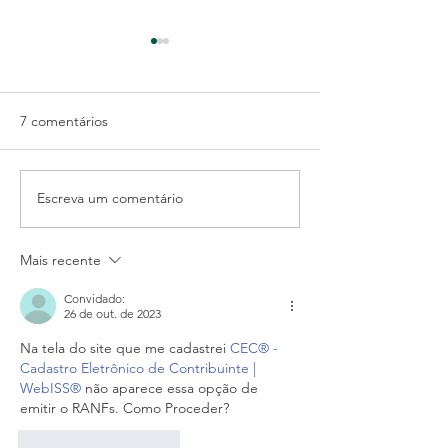
7 comentários
Escreva um comentário
Rotinas do Departamento
Como tirar Cert
Financeiro. Sua empresa
Federal de sua 
realiza todas elas?
Mais recente
Convidado:
26 de out. de 2023
Na tela do site que me cadastrei 
CEC® - 
Cadastro Eletrônico de Contribuinte | 
WebISS®
 não aparece essa opção de 
emitir o RANFs. Como Proceder?
Curtir
Responder