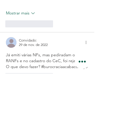
Mostrar mais
Curtir
Responder
Convidado:
29 de nov. de 2022
Já emiti várias NFs, mas pediradam o 
RANFs e no cadastro do CeC, foi rejeitado. 
O que devo fazer? #burocraciaacabacomigo
Curtir
Responder
Mostrar mais comentários
categorias:
Todos posts
(566)
566 posts