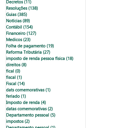
Decretos
(11)
11 posts
Resoluções
(138)
138 posts
Guias
(385)
385 posts
Notícias
(89)
89 posts
Contábil
(154)
154 posts
Financeiro
(127)
127 posts
Medicos
(23)
23 posts
Folha de pagamento
(19)
19 posts
Reforma Tributária
(27)
27 posts
imposto de renda pessoa física
(18)
18 posts
direitos
(8)
8 posts
fical
(0)
0 post
fiscal
(1)
1 post
Fiscal
(14)
14 posts
dats comemorativas
(1)
1 post
feriado
(1)
1 post
Imposto de renda
(4)
4 posts
datas comemorativas
(2)
2 posts
Departamento pessoal
(5)
5 posts
impostos
(2)
2 posts
Departamento pessoal
(1)
1 post