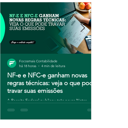
Focosmais Contabilidade
há 18 horas
4 min de leitura
NF-e e NFC-e ganham novas
regras técnicas: veja o que pode
travar suas emissões
A Receita Federal publicou três novas Notas
Técnicas para NF-e e NFC-e, com regras de
validação atualizadas e novos campos para
contribuintes do IBS e da CBS. Embora o ajuste
seja técnico, o risco é real: sistemas desatualizados