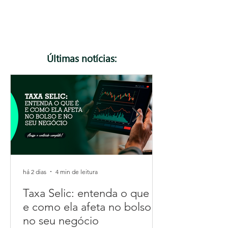
podem gerar rejeição de notas fiscais. Neste
artigo, explicamos o que muda, quem precisa ficar
atento e como se preparar para essa e as
próximas atualizações da Reforma Tributária.
Confira!
Últimas notícias:
há 2 dias
4 min de leitura
Taxa Selic: entenda o que é
e como ela afeta no bolso e
no seu negócio