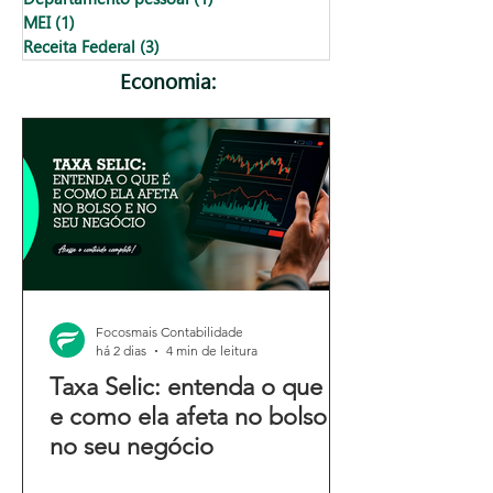
MEI
(1)
1 post
Receita Federal
(3)
3 posts
Economia:
Focosmais Contabilidade
há 2 dias
4 min de leitura
Taxa Selic: entenda o que é
e como ela afeta no bolso e
no seu negócio