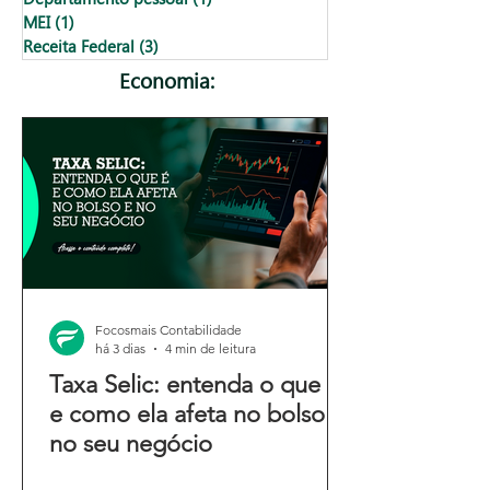
MEI
(1)
1 post
Receita Federal
(3)
3 posts
Economia:
Focosmais Contabilidade
há 3 dias
4 min de leitura
Taxa Selic: entenda o que é
e como ela afeta no bolso e
no seu negócio