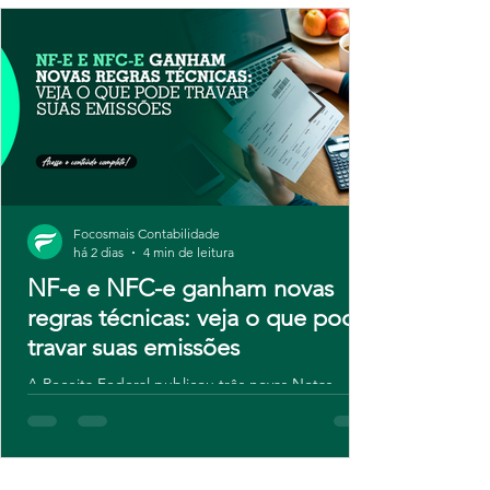
Focosmais Contabilidade
há 2 dias
4 min de leitura
NF-e e NFC-e ganham novas
regras técnicas: veja o que pode
travar suas emissões
A Receita Federal publicou três novas Notas
Técnicas para NF-e e NFC-e, com regras de
validação atualizadas e novos campos para
contribuintes do IBS e da CBS. Embora o ajuste
seja técnico, o risco é real: sistemas desatualizados