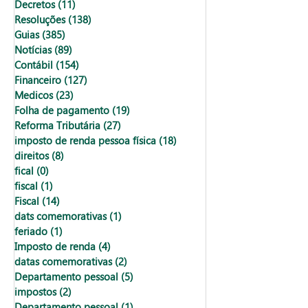
Decretos
(11)
11 posts
Resoluções
(138)
138 posts
Guias
(385)
385 posts
Notícias
(89)
89 posts
Contábil
(154)
154 posts
Financeiro
(127)
127 posts
Medicos
(23)
23 posts
Folha de pagamento
(19)
19 posts
Reforma Tributária
(27)
27 posts
imposto de renda pessoa física
(18)
18 posts
direitos
(8)
8 posts
fical
(0)
0 post
fiscal
(1)
1 post
Fiscal
(14)
14 posts
dats comemorativas
(1)
1 post
feriado
(1)
1 post
Imposto de renda
(4)
4 posts
datas comemorativas
(2)
2 posts
Departamento pessoal
(5)
5 posts
impostos
(2)
2 posts
Departamento pessoal
(1)
1 post