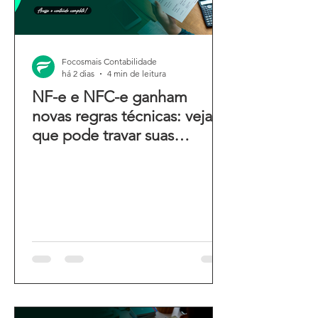
Focosmais Contabilidade
há 2 dias
4 min de leitura
NF-e e NFC-e ganham
novas regras técnicas: veja o
que pode travar suas
emissões