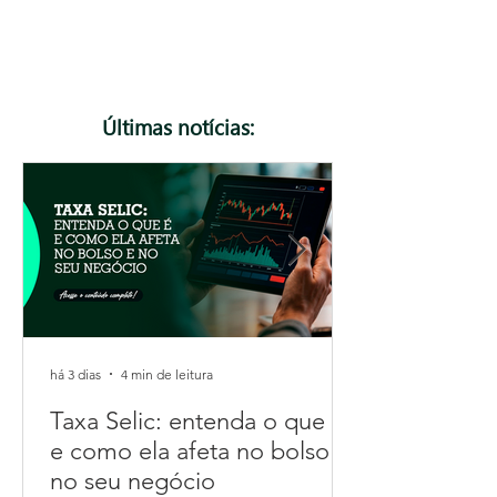
podem gerar rejeição de notas fiscais. Neste
artigo, explicamos o que muda, quem precisa ficar
atento e como se preparar para essa e as
próximas atualizações da Reforma Tributária.
Confira!
Últimas notícias:
há 3 dias
4 min de leitura
Taxa Selic: entenda o que é
e como ela afeta no bolso e
no seu negócio