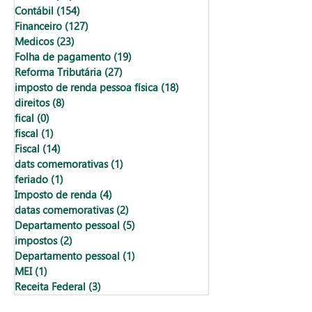
Contábil
(154)
154 posts
Financeiro
(127)
127 posts
Medicos
(23)
23 posts
Folha de pagamento
(19)
19 posts
Reforma Tributária
(27)
27 posts
imposto de renda pessoa física
(18)
18 posts
direitos
(8)
8 posts
fical
(0)
0 post
fiscal
(1)
1 post
Fiscal
(14)
14 posts
dats comemorativas
(1)
1 post
feriado
(1)
1 post
Imposto de renda
(4)
4 posts
datas comemorativas
(2)
2 posts
Departamento pessoal
(5)
5 posts
impostos
(2)
2 posts
Departamento pessoal
(1)
1 post
MEI
(1)
1 post
Receita Federal
(3)
3 posts