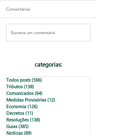
Comentários
Escreva um comentário
Qual a diferença entre
O que é o balan
contratar MEI e contratar
contábil?
um Empregado CLT?
categorias:
Todos posts
(566)
566 posts
Tributos
(138)
138 posts
Comunicados
(64)
64 posts
Medidas Provisórias
(12)
12 posts
Economia
(126)
126 posts
Decretos
(11)
11 posts
Resoluções
(138)
138 posts
Guias
(385)
385 posts
Notícias
(89)
89 posts