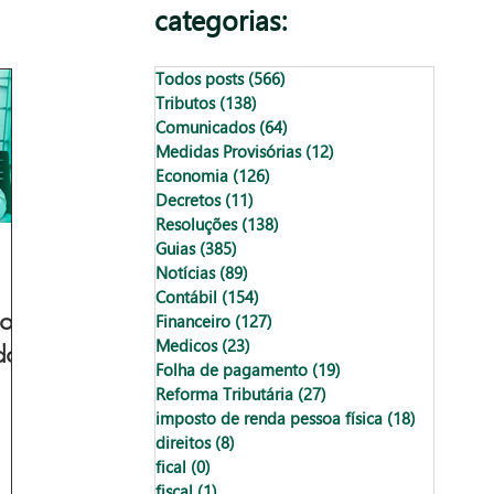
categorias:
Todos posts
(566)
566 posts
Tributos
(138)
138 posts
Comunicados
(64)
64 posts
Medidas Provisórias
(12)
12 posts
Economia
(126)
126 posts
Decretos
(11)
11 posts
Resoluções
(138)
138 posts
Guias
(385)
385 posts
Notícias
(89)
89 posts
Contábil
(154)
154 posts
os:
Financeiro
(127)
127 posts
Medicos
(23)
23 posts
do
Folha de pagamento
(19)
19 posts
Reforma Tributária
(27)
27 posts
imposto de renda pessoa física
(18)
18 posts
direitos
(8)
8 posts
fical
(0)
0 post
fiscal
(1)
1 post