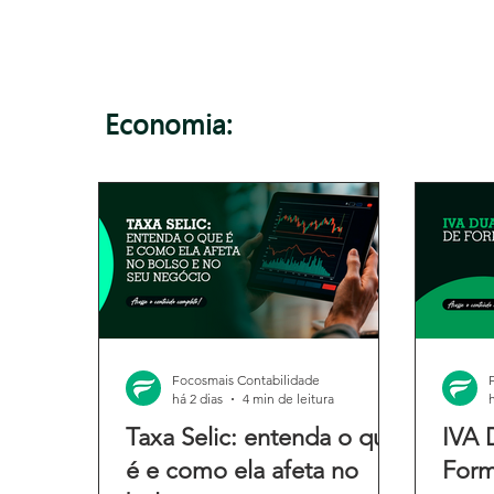
Economia:
Focosmais Contabilidade
há 2 dias
4 min de leitura
Taxa Selic: entenda o que
IVA 
é e como ela afeta no
Form