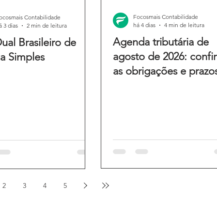
Focosmais Contabilidade
ocosmais Contabilidade
há 4 dias
4 min de leitura
á 3 dias
2 min de leitura
Agenda tributária de
ual Brasileiro de
agosto de 2026: confi
a Simples
as obrigações e prazo
do mês
2
3
4
5