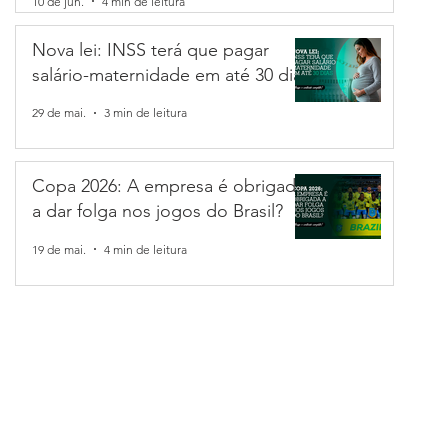
10 de jun.
4 min de leitura
Nova lei: INSS terá que pagar
salário-maternidade em até 30 dias
tabilidade
in de leitura
29 de mai.
3 min de leitura
ic: entenda o que é e como ela afeta no bolso e
Copa 2026: A empresa é obrigada
a dar folga nos jogos do Brasil?
para 14% ao ano e isso mexe com o caixa da sua empresa. Entenda 
om, como a taxa afeta crédito, investimentos e até seus impostos, 
19 de mai.
4 min de leitura
ormar esse cenário em vantagem para o seu negócio. Confira o arti
smais pode te ajudar a planejar os próximos passos.