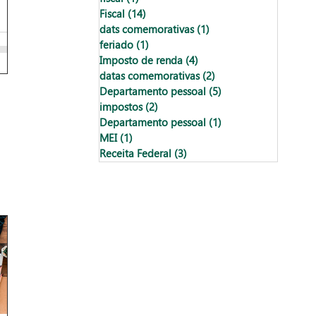
Fiscal
(14)
14 posts
dats comemorativas
(1)
1 post
feriado
(1)
1 post
Imposto de renda
(4)
4 posts
datas comemorativas
(2)
2 posts
Departamento pessoal
(5)
5 posts
impostos
(2)
2 posts
Departamento pessoal
(1)
1 post
MEI
(1)
1 post
Receita Federal
(3)
3 posts