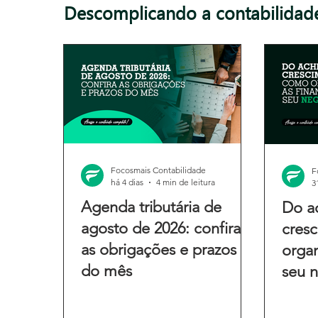
Descomplicando a contabilidad
Focosmais Contabilidade
F
há 4 dias
4 min de leitura
3
Agenda tributária de
Do a
agosto de 2026: confira
cres
as obrigações e prazos
organ
do mês
seu 