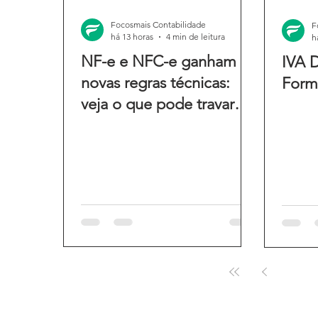
Focosmais Contabilidade
F
há 13 horas
4 min de leitura
h
NF-e e NFC-e ganham
IVA D
novas regras técnicas:
Form
veja o que pode travar
suas emissões
1