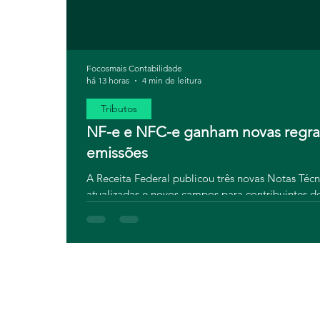
Focosmais Contabilidade
há 13 horas
4 min de leitura
Tributos
NF-e e NFC-e ganham novas regras 
emissões
A Receita Federal publicou três novas Notas Téc
atualizadas e novos campos para contribuintes do
real: sistemas desatualizados podem gerar rejeiçã
muda, quem precisa ficar atento e como se prepa
Tributária. Confira!