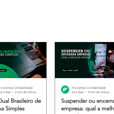
Focosmais Contabilidade
Focosmais Contabilidade
há 3 dias
2 min de leitura
há 4 dias
4 min de leitura
Dual Brasileiro de
Suspender ou encerra
a Simples
empresa: qual a melh