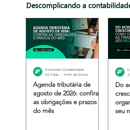
Descomplicando a contabilidad
Focosmais Contabilidade
F
há 3 dias
4 min de leitura
3
Agenda tributária de
Do a
agosto de 2026: confira
cres
as obrigações e prazos
organ
do mês
seu 