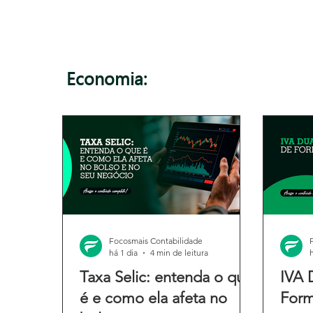
Economia:
Focosmais Contabilidade
há 1 dia
4 min de leitura
Taxa Selic: entenda o que
IVA 
é e como ela afeta no
Form