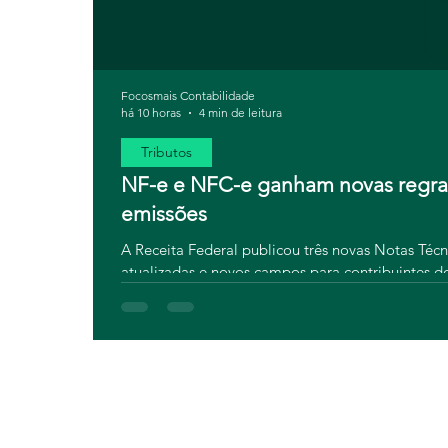
Focosmais Contabilidade
há 10 horas
4 min de leitura
Tributos
NF-e e NFC-e ganham novas regras 
emissões
A Receita Federal publicou três novas Notas Téc
atualizadas e novos campos para contribuintes do
real: sistemas desatualizados podem gerar rejeiçã
muda, quem precisa ficar atento e como se prepa
Tributária. Confira!