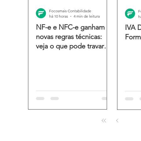
Focosmais Contabilidade
F
há 10 horas
4 min de leitura
h
NF-e e NFC-e ganham
IVA D
novas regras técnicas:
Form
veja o que pode travar
suas emissões
1