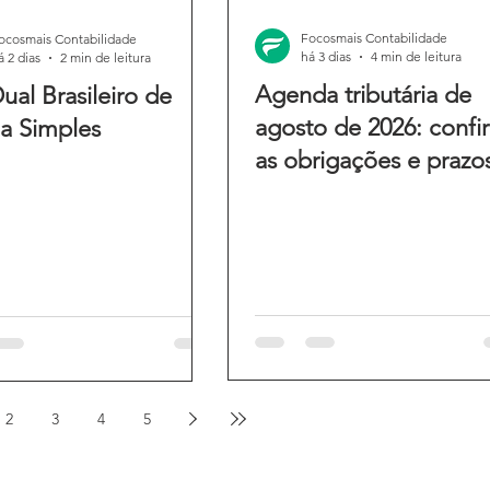
Focosmais Contabilidade
ocosmais Contabilidade
há 3 dias
4 min de leitura
á 2 dias
2 min de leitura
Agenda tributária de
ual Brasileiro de
agosto de 2026: confi
a Simples
as obrigações e prazo
do mês
2
3
4
5