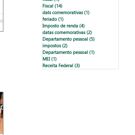
Fiscal
(14)
14 posts
dats comemorativas
(1)
1 post
feriado
(1)
1 post
Imposto de renda
(4)
4 posts
datas comemorativas
(2)
2 posts
Departamento pessoal
(5)
5 posts
impostos
(2)
2 posts
Departamento pessoal
(1)
1 post
MEI
(1)
1 post
Receita Federal
(3)
3 posts