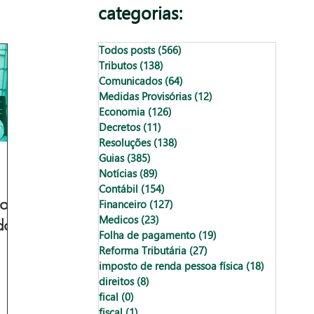
categorias:
Todos posts
(566)
566 posts
Tributos
(138)
138 posts
Comunicados
(64)
64 posts
Medidas Provisórias
(12)
12 posts
Economia
(126)
126 posts
Decretos
(11)
11 posts
Resoluções
(138)
138 posts
Guias
(385)
385 posts
Notícias
(89)
89 posts
Contábil
(154)
154 posts
os:
Financeiro
(127)
127 posts
Medicos
(23)
23 posts
do
Folha de pagamento
(19)
19 posts
Reforma Tributária
(27)
27 posts
imposto de renda pessoa física
(18)
18 posts
direitos
(8)
8 posts
fical
(0)
0 post
fiscal
(1)
1 post