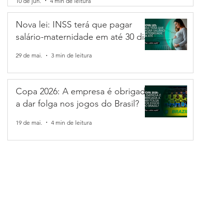
10 de jun.
4 min de leitura
Nova lei: INSS terá que pagar
salário-maternidade em até 30 dias
tabilidade
n de leitura
29 de mai.
3 min de leitura
ic: entenda o que é e como ela afeta no bolso e
Copa 2026: A empresa é obrigada
a dar folga nos jogos do Brasil?
para 14% ao ano e isso mexe com o caixa da sua empresa. Entenda 
om, como a taxa afeta crédito, investimentos e até seus impostos, 
19 de mai.
4 min de leitura
ormar esse cenário em vantagem para o seu negócio. Confira o arti
smais pode te ajudar a planejar os próximos passos.