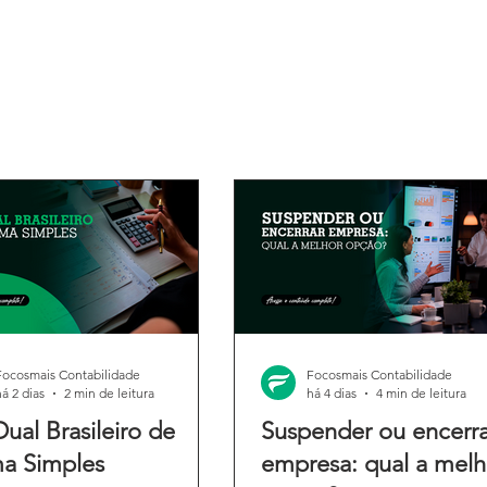
Focosmais Contabilidade
Focosmais Contabilidade
há 2 dias
2 min de leitura
há 4 dias
4 min de leitura
Dual Brasileiro de
Suspender ou encerra
a Simples
empresa: qual a melh