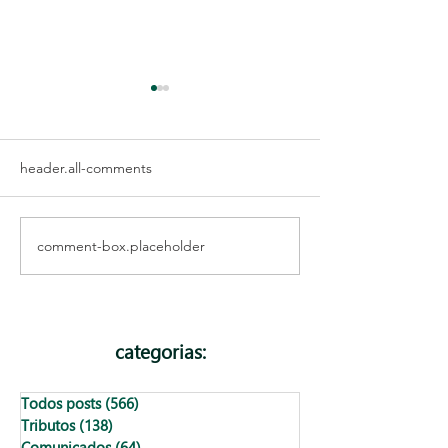
header.all-comments
comment-box.placeholder
Como encontrar o
Vale a pena cont
número da Inscrição
seguro de vida 
Municipal de Salvador
categorias:
Todos posts
(566)
566 posts
Tributos
(138)
138 posts
Comunicados
(64)
64 posts