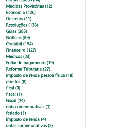
Medidas Provisórias
(12)
12 posts
Economia
(126)
126 posts
Decretos
(11)
11 posts
Resoluções
(138)
138 posts
Guias
(385)
385 posts
Notícias
(89)
89 posts
Contábil
(154)
154 posts
Financeiro
(127)
127 posts
Medicos
(23)
23 posts
Folha de pagamento
(19)
19 posts
Reforma Tributária
(27)
27 posts
imposto de renda pessoa física
(18)
18 posts
direitos
(8)
8 posts
fical
(0)
0 post
fiscal
(1)
1 post
Fiscal
(14)
14 posts
dats comemorativas
(1)
1 post
feriado
(1)
1 post
Imposto de renda
(4)
4 posts
datas comemorativas
(2)
2 posts