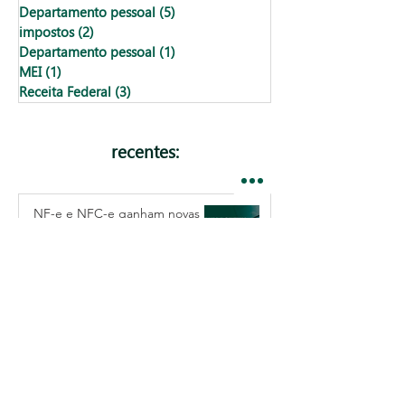
Departamento pessoal
(5)
5 posts
impostos
(2)
2 posts
Departamento pessoal
(1)
1 post
MEI
(1)
1 post
Receita Federal
(3)
3 posts
recentes:
NF-e e NFC-e ganham novas
regras técnicas: veja o que
pode travar suas emissões
Taxa Selic: entenda o que é e
como ela afeta no bolso e no
seu negócio