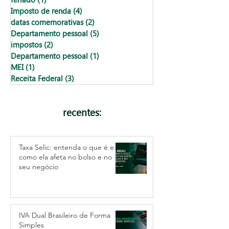
Imposto de renda
(4)
4 posts
datas comemorativas
(2)
2 posts
Departamento pessoal
(5)
5 posts
impostos
(2)
2 posts
Departamento pessoal
(1)
1 post
MEI
(1)
1 post
Receita Federal
(3)
3 posts
recentes:
Taxa Selic: entenda o que é e
como ela afeta no bolso e no
seu negócio
IVA Dual Brasileiro de Forma
Simples