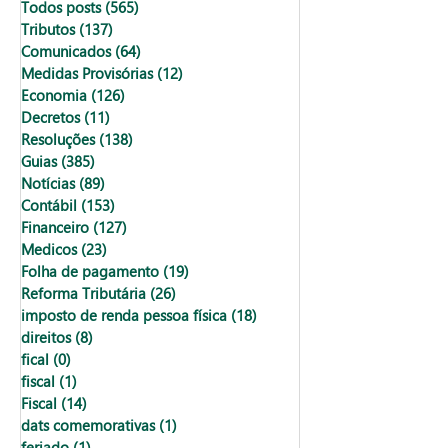
Todos posts
(565)
565 posts
Tributos
(137)
137 posts
Comunicados
(64)
64 posts
Medidas Provisórias
(12)
12 posts
Economia
(126)
126 posts
Decretos
(11)
11 posts
Resoluções
(138)
138 posts
Guias
(385)
385 posts
Notícias
(89)
89 posts
Contábil
(153)
153 posts
Financeiro
(127)
127 posts
Medicos
(23)
23 posts
Folha de pagamento
(19)
19 posts
Reforma Tributária
(26)
26 posts
imposto de renda pessoa física
(18)
18 posts
direitos
(8)
8 posts
fical
(0)
0 post
fiscal
(1)
1 post
Fiscal
(14)
14 posts
dats comemorativas
(1)
1 post
feriado
(1)
1 post