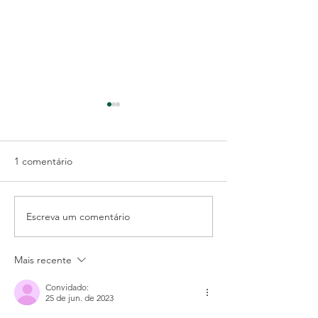
1 comentário
Escreva um comentário
Atestados consecutivos,
Posso fechar mi
posso afastar o
empresa, mesm
empregado pelo INSS?
esteja com débi
Mais recente
Convidado:
25 de jun. de 2023