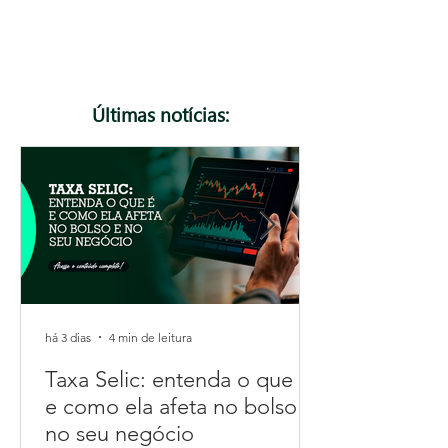
podem gerar rejeição de notas fiscais. Neste
artigo, explicamos o que muda, quem precisa ficar
atento e como se preparar para essa e as
próximas atualizações da Reforma Tributária.
Confira!
Últimas notícias:
há 3 dias
4 min de leitura
Taxa Selic: entenda o que é
e como ela afeta no bolso e
no seu negócio