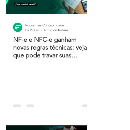
Focosmais Contabilidade
há 2 dias
4 min de leitura
NF-e e NFC-e ganham
novas regras técnicas: veja o
que pode travar suas
emissões