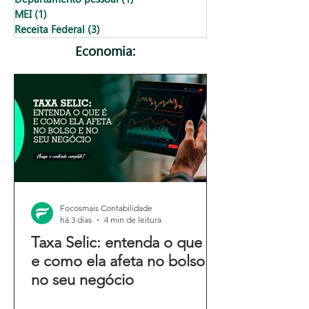
MEI
(1)
1 post
Receita Federal
(3)
3 posts
Economia:
Focosmais Contabilidade
há 3 dias
4 min de leitura
Taxa Selic: entenda o que é
e como ela afeta no bolso e
no seu negócio