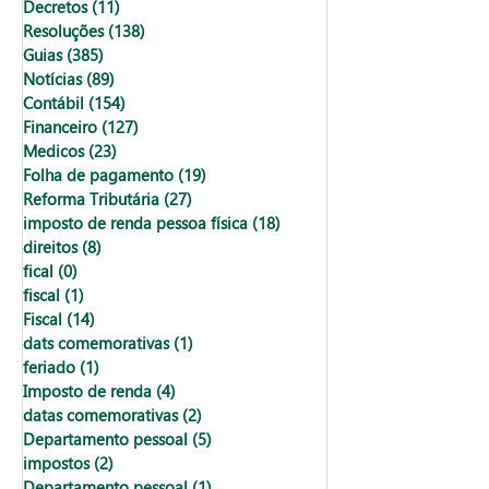
Decretos
(11)
11 posts
Resoluções
(138)
138 posts
Guias
(385)
385 posts
Notícias
(89)
89 posts
Contábil
(154)
154 posts
Financeiro
(127)
127 posts
Medicos
(23)
23 posts
Folha de pagamento
(19)
19 posts
Reforma Tributária
(27)
27 posts
imposto de renda pessoa física
(18)
18 posts
direitos
(8)
8 posts
fical
(0)
0 post
fiscal
(1)
1 post
Fiscal
(14)
14 posts
dats comemorativas
(1)
1 post
feriado
(1)
1 post
Imposto de renda
(4)
4 posts
datas comemorativas
(2)
2 posts
Departamento pessoal
(5)
5 posts
impostos
(2)
2 posts
Departamento pessoal
(1)
1 post