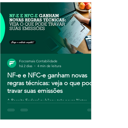
Focosmais Contabilidade
há 2 dias
4 min de leitura
NF-e e NFC-e ganham novas
regras técnicas: veja o que pode
travar suas emissões
A Receita Federal publicou três novas Notas
Técnicas para NF-e e NFC-e, com regras de
validação atualizadas e novos campos para
contribuintes do IBS e da CBS. Embora o ajuste
seja técnico, o risco é real: sistemas desatualizados