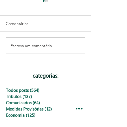
Comentários
Escreva um comentário
Como emitir DAPS
Como incluir d
(Documento Auxiliar de
no Portal do Cli
Prestação de Serviço)?
Focosmais
categorias:
Todos posts
(564)
564 posts
Tributos
(137)
137 posts
Comunicados
(64)
64 posts
Medidas Provisórias
(12)
12 posts
Economia
(125)
125 posts
Decretos
(11)
11 posts