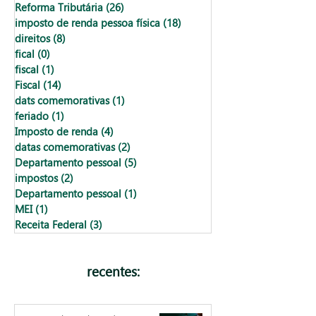
Reforma Tributária
(26)
26 posts
imposto de renda pessoa física
(18)
18 posts
direitos
(8)
8 posts
fical
(0)
0 post
fiscal
(1)
1 post
Fiscal
(14)
14 posts
dats comemorativas
(1)
1 post
feriado
(1)
1 post
Imposto de renda
(4)
4 posts
datas comemorativas
(2)
2 posts
Departamento pessoal
(5)
5 posts
impostos
(2)
2 posts
Departamento pessoal
(1)
1 post
MEI
(1)
1 post
Receita Federal
(3)
3 posts
recentes: