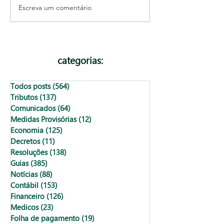
Escreva um comentário
Como emitir a TFF de
Como cancelar no
Salvador?
via processo
administrativo e
Salvador?
categorias:
Todos posts
(564)
564 posts
Tributos
(137)
137 posts
Comunicados
(64)
64 posts
Medidas Provisórias
(12)
12 posts
Economia
(125)
125 posts
Decretos
(11)
11 posts
Resoluções
(138)
138 posts
Guias
(385)
385 posts
Notícias
(88)
88 posts
Contábil
(153)
153 posts
Financeiro
(126)
126 posts
Medicos
(23)
23 posts
Folha de pagamento
(19)
19 posts