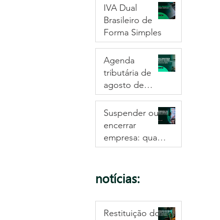
IVA Dual
Brasileiro de
Forma Simples
Agenda
tributária de
agosto de
2026: confira as
obrigações e
Suspender ou
prazos do mês
encerrar
empresa: qual a
melhor opção?
notícias:
Restituição do