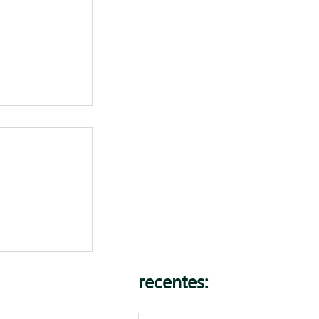
 é o 13°?
recentes: