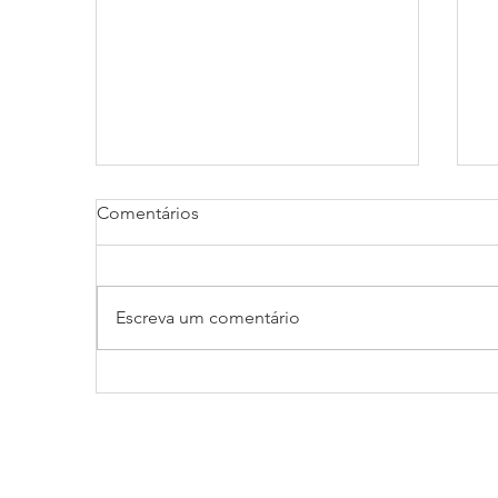
Comentários
Escreva um comentário
Capital de giro: O que é e
A
sua importância.
a
S