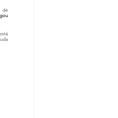
 de 
gou 
stá 
uda 