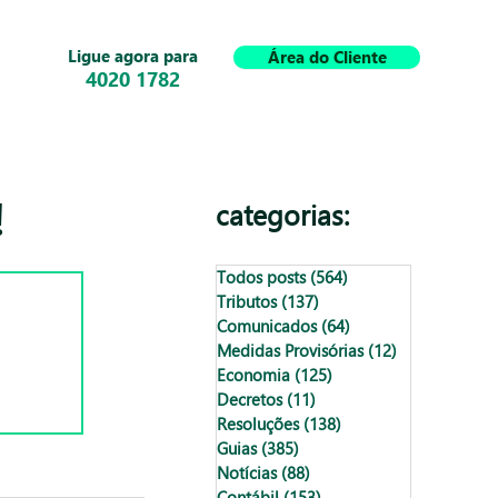
Ligue agora para
Área do Cliente
4020 1782
!
categorias:
Todos posts
(564)
564 posts
Tributos
(137)
137 posts
Comunicados
(64)
64 posts
Medidas Provisórias
(12)
12 posts
Economia
(125)
125 posts
Decretos
(11)
11 posts
Resoluções
(138)
138 posts
Guias
(385)
385 posts
Notícias
(88)
88 posts
Contábil
(153)
153 posts