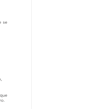
 se 
, 
que 
ro.