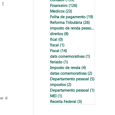
Financeiro
(126)
126 posts
Medicos
(23)
23 posts
Folha de pagamento
(19)
19 posts
Reforma Tributária
(26)
26 posts
imposto de renda pessoa física
(18)
18
direitos
(8)
8 posts
fical
(0)
0 post
fiscal
(1)
1 post
Fiscal
(14)
14 posts
dats comemorativas
(1)
1 post
feriado
(1)
1 post
Imposto de renda
(4)
4 posts
datas comemorativas
(2)
2 posts
Departamento pessoal
(5)
5 posts
impostos
(2)
2 posts
Departamento pessoal
(1)
1 post
MEI
(1)
1 post
e é 
Receita Federal
(3)
3 posts