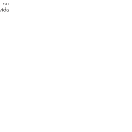
 ou 
ida 
.