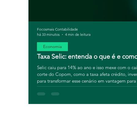
Focosmais Contabilidade
há 33 minutos
4 min de leitura
Economia
Taxa Selic: entenda o que é e como
Selic caiu para 14% ao ano e isso mexe com o c
corte do Copom, como a taxa afeta crédito, inves
para transformar esse cenário em vantagem para 
como a Focosmais pode te ajudar a planejar os 