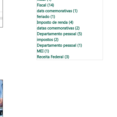
Fiscal
(14)
14 posts
dats comemorativas
(1)
1 post
feriado
(1)
1 post
Imposto de renda
(4)
4 posts
datas comemorativas
(2)
2 posts
Departamento pessoal
(5)
5 posts
impostos
(2)
2 posts
Departamento pessoal
(1)
1 post
MEI
(1)
1 post
Receita Federal
(3)
3 posts