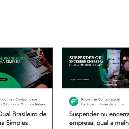
Focosmais Contabilidade
Focosmais Contabilidade
há 23 horas
2 min de leitura
há 3 dias
4 min de leitura
Dual Brasileiro de
Suspender ou encerra
a Simples
empresa: qual a melh