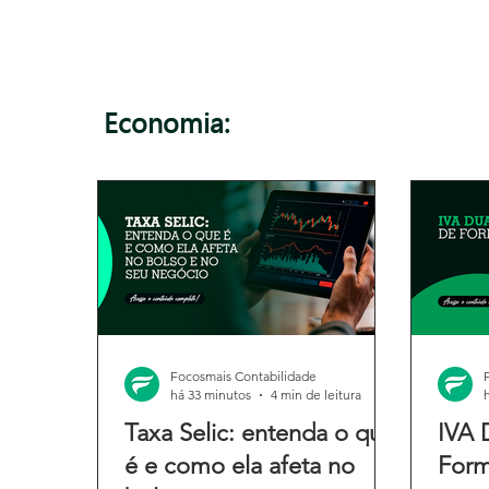
Economia:
Focosmais Contabilidade
há 33 minutos
4 min de leitura
Taxa Selic: entenda o que
IVA 
é e como ela afeta no
Form