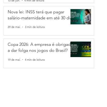
10 de jun.
4 min de leitura
Nova lei: INSS terá que pagar
salário-maternidade em até 30 dias
tabilidade
2 min de leitura
29 de mai.
3 min de leitura
 Brasileiro de Forma Simples
Copa 2026: A empresa é obrigada
a dar folga nos jogos do Brasil?
ributária está transformando o sistema de impostos no Brasil, e en
 é essencial para empresas que desejam se manter em conformidade
19 de mai.
4 min de leitura
es. Neste artigo, explicamos de forma simples o que muda, como 
impactos para o seu negócio. Leia e prepare sua empresa para essa
cosmais.