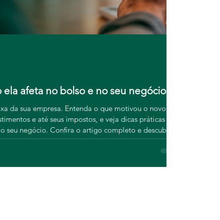
Focosmais Con
há 23 horas
Tributos
 ela afeta no bolso e no seu negócio
IVA Dual
aixa da sua empresa. Entenda o que motivou o novo
A Reforma T
timentos e até seus impostos, e veja dicas práticas
do IVA Dual
o seu negócio. Confira o artigo completo e descubra
oportunidad
próximos passos.
e quais os 
apoio da Fo