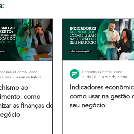
e:
Focosmais Contabilidade
ocosmais Contabilidade
21 de jul.
4 min de leitura
á 6 dias
4 min de leitura
Indicadores econômic
chismo ao
como usar na gestão 
cimento: como
seu negócio
izar as finanças do
negócio