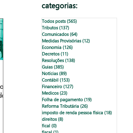
categorias:
Todos posts
(565)
565 posts
Tributos
(137)
137 posts
Comunicados
(64)
64 posts
Medidas Provisórias
(12)
12 posts
Economia
(126)
126 posts
Decretos
(11)
11 posts
Resoluções
(138)
138 posts
Guias
(385)
385 posts
Notícias
(89)
89 posts
Contábil
(153)
153 posts
os:
Financeiro
(127)
127 posts
Medicos
(23)
23 posts
do
Folha de pagamento
(19)
19 posts
Reforma Tributária
(26)
26 posts
imposto de renda pessoa física
(18)
18 posts
direitos
(8)
8 posts
fical
(0)
0 post
fiscal
(1)
1 post