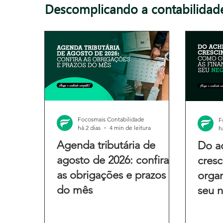
Descomplicando a contabilidad
Focosmais Contabilidade
F
há 2 dias
4 min de leitura
h
Agenda tributária de
Do a
agosto de 2026: confira
cres
as obrigações e prazos
organ
do mês
seu 