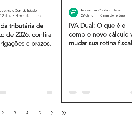
Focosmais Contabilidade
ocosmais Contabilidade
29 de jul.
6 min de leitura
á 2 dias
4 min de leitura
IVA Dual: O que é e
a tributária de
como o novo cálculo v
o de 2026: confira
mudar sua rotina fiscal
rigações e prazos
ês
2
3
4
5