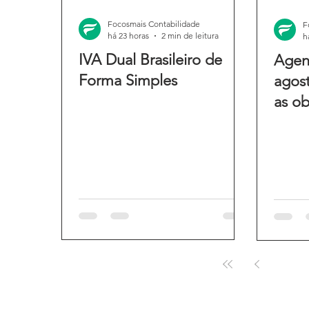
Focosmais Contabilidade
F
há 23 horas
2 min de leitura
h
IVA Dual Brasileiro de
Agend
Forma Simples
agost
as ob
do m
1