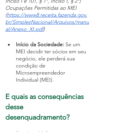
Inciso I e 101, § 1º, Inciso I, § 2º) 
Ocupações Permitidas ao MEI 
(
https://www8.receita.fazenda.gov.
br/SimplesNacional/Arquivos/manu
al/Anexo_XI.pdf
)
Início da Sociedade: 
Se um 
MEI decidir ter sócios em seu 
negócio, ele perderá sua 
condição de 
Microempreendedor 
Individual (MEI). 
E quais as consequências 
desse 
desenquadramento? 