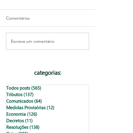
Comentários
Escreva um comentário
Quando sou obrigado a
Como tirar extra
contratar uma pessoa
bancário em OF
com deficiência?
os bancos)
categorias:
Todos posts
(565)
565 posts
Tributos
(137)
137 posts
Comunicados
(64)
64 posts
Medidas Provisórias
(12)
12 posts
Economia
(126)
126 posts
Decretos
(11)
11 posts
Resoluções
(138)
138 posts