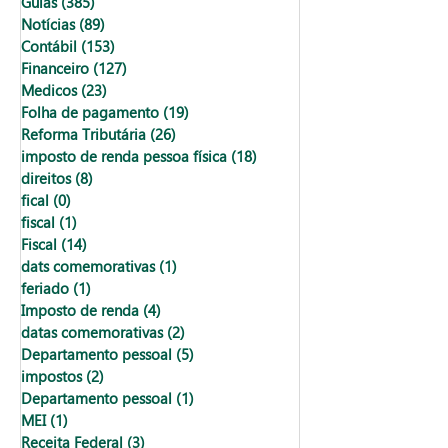
Guias
(385)
385 posts
Notícias
(89)
89 posts
Contábil
(153)
153 posts
Financeiro
(127)
127 posts
Medicos
(23)
23 posts
Folha de pagamento
(19)
19 posts
Reforma Tributária
(26)
26 posts
imposto de renda pessoa física
(18)
18 posts
direitos
(8)
8 posts
fical
(0)
0 post
fiscal
(1)
1 post
Fiscal
(14)
14 posts
dats comemorativas
(1)
1 post
feriado
(1)
1 post
Imposto de renda
(4)
4 posts
datas comemorativas
(2)
2 posts
Departamento pessoal
(5)
5 posts
impostos
(2)
2 posts
Departamento pessoal
(1)
1 post
MEI
(1)
1 post
Receita Federal
(3)
3 posts