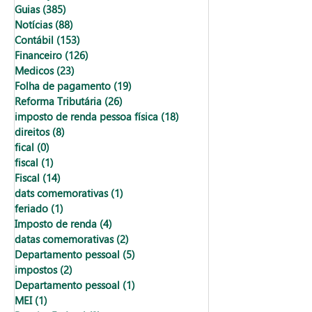
Guias
(385)
385 posts
Notícias
(88)
88 posts
Contábil
(153)
153 posts
Financeiro
(126)
126 posts
Medicos
(23)
23 posts
Folha de pagamento
(19)
19 posts
Reforma Tributária
(26)
26 posts
imposto de renda pessoa física
(18)
18 posts
direitos
(8)
8 posts
fical
(0)
0 post
fiscal
(1)
1 post
Fiscal
(14)
14 posts
dats comemorativas
(1)
1 post
feriado
(1)
1 post
Imposto de renda
(4)
4 posts
datas comemorativas
(2)
2 posts
Departamento pessoal
(5)
5 posts
impostos
(2)
2 posts
Departamento pessoal
(1)
1 post
MEI
(1)
1 post