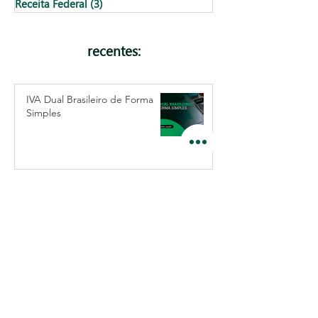
Receita Federal
(3)
3 posts
recentes:
IVA Dual Brasileiro de Forma
Simples
Agenda tributária de agosto de
2026: confira as obrigações e
prazos do mês
Suspender ou encerrar
empresa: qual a melhor opção?