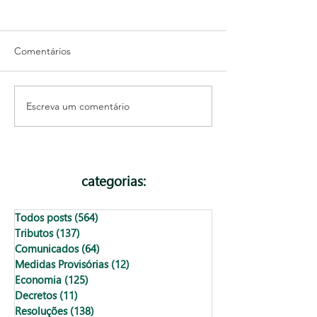
Comentários
Escreva um comentário
Como gerar código de
NFC-e será proi
acesso no aplicativo
cnpj: veja o que
gov.br
partir de maio d
categorias:
Todos posts
(564)
564 posts
Tributos
(137)
137 posts
Comunicados
(64)
64 posts
Medidas Provisórias
(12)
12 posts
Economia
(125)
125 posts
Decretos
(11)
11 posts
Resoluções
(138)
138 posts