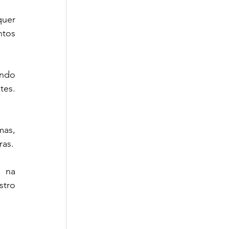
uer 
tos 
ndo 
es. 
as, 
ras.
 na 
tro 