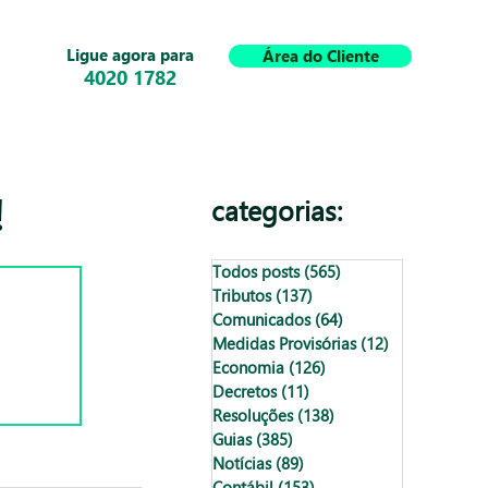
Ligue agora para
Área do Cliente
4020 1782
!
categorias:
Todos posts
(565)
565 posts
Tributos
(137)
137 posts
Comunicados
(64)
64 posts
Medidas Provisórias
(12)
12 posts
Economia
(126)
126 posts
Decretos
(11)
11 posts
Resoluções
(138)
138 posts
Guias
(385)
385 posts
Notícias
(89)
89 posts
Contábil
(153)
153 posts