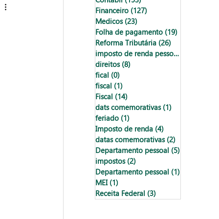
Financeiro
(127)
127 posts
Medicos
(23)
23 posts
Folha de pagamento
(19)
19 posts
Reforma Tributária
(26)
26 posts
imposto de renda pessoa física
(18)
18
direitos
(8)
8 posts
fical
(0)
0 post
fiscal
(1)
1 post
Fiscal
(14)
14 posts
dats comemorativas
(1)
1 post
feriado
(1)
1 post
Imposto de renda
(4)
4 posts
datas comemorativas
(2)
2 posts
Departamento pessoal
(5)
5 posts
impostos
(2)
2 posts
Departamento pessoal
(1)
1 post
MEI
(1)
1 post
Receita Federal
(3)
3 posts