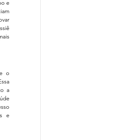
o e 
iam 
var 
siê 
ais 
e o 
ssa 
o a 
úde 
sso 
s e 