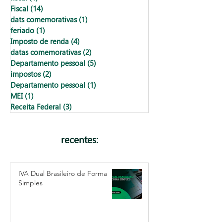
Fiscal
(14)
14 posts
dats comemorativas
(1)
1 post
feriado
(1)
1 post
Imposto de renda
(4)
4 posts
datas comemorativas
(2)
2 posts
Departamento pessoal
(5)
5 posts
impostos
(2)
2 posts
Departamento pessoal
(1)
1 post
MEI
(1)
1 post
Receita Federal
(3)
3 posts
recentes:
IVA Dual Brasileiro de Forma
Simples