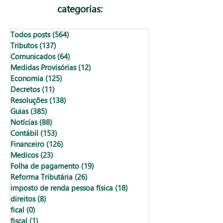
de Renda 2023?
categorias:
Todos posts
(564)
564 posts
Tributos
(137)
137 posts
Comunicados
(64)
64 posts
Medidas Provisórias
(12)
12 posts
Economia
(125)
125 posts
Decretos
(11)
11 posts
Resoluções
(138)
138 posts
Guias
(385)
385 posts
Notícias
(88)
88 posts
Contábil
(153)
153 posts
Financeiro
(126)
126 posts
Medicos
(23)
23 posts
Folha de pagamento
(19)
19 posts
Reforma Tributária
(26)
26 posts
imposto de renda pessoa física
(18)
18 posts
direitos
(8)
8 posts
fical
(0)
0 post
fiscal
(1)
1 post