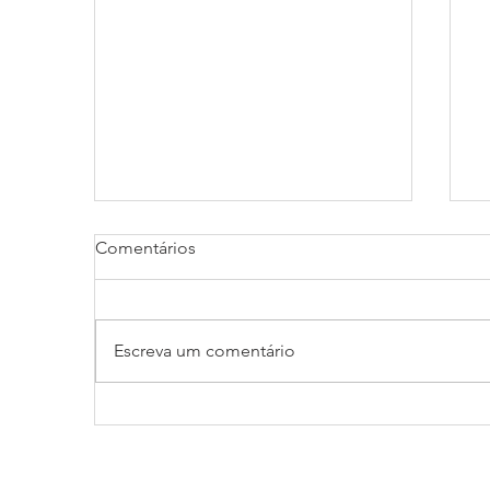
Comentários
Escreva um comentário
4 Pontos Essenciais a
C
Considerar ao Optar por um
a
BPO Financeiro.
e