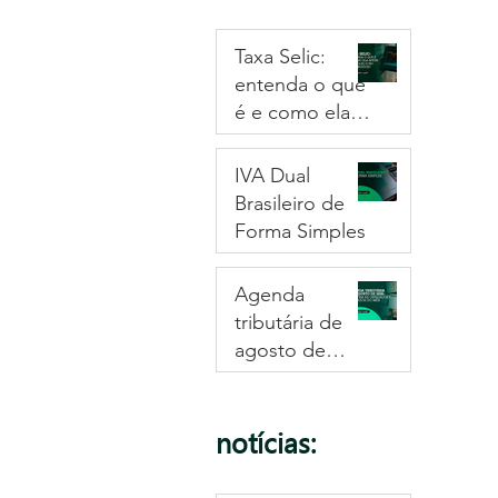
Taxa Selic:
entenda o que
é e como ela
afeta no bolso
e no seu
IVA Dual
negócio
Brasileiro de
Forma Simples
Agenda
tributária de
agosto de
2026: confira as
obrigações e
prazos do mês
notícias: