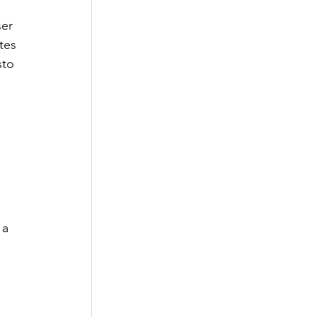
er 
tes 
to 
 a 