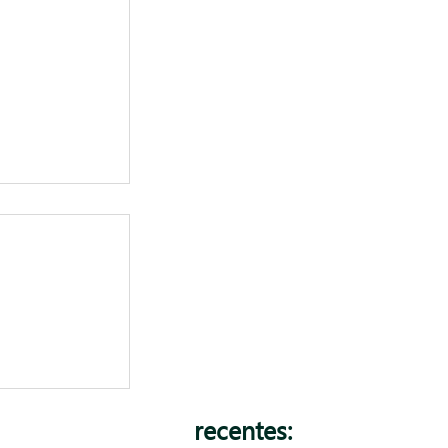
rtamento
Será que Sua
 Controle
recentes: