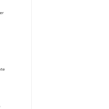
 
er 
 
nte 
 