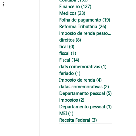
Financeiro
(127)
127 posts
Medicos
(23)
23 posts
Folha de pagamento
(19)
19 posts
Reforma Tributária
(26)
26 posts
imposto de renda pessoa física
(18)
18
direitos
(8)
8 posts
fical
(0)
0 post
fiscal
(1)
1 post
Fiscal
(14)
14 posts
dats comemorativas
(1)
1 post
feriado
(1)
1 post
Imposto de renda
(4)
4 posts
datas comemorativas
(2)
2 posts
Departamento pessoal
(5)
5 posts
impostos
(2)
2 posts
Departamento pessoal
(1)
1 post
MEI
(1)
1 post
Receita Federal
(3)
3 posts