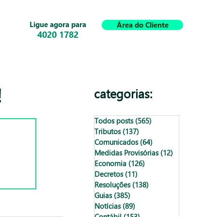
Ligue agora para
Área do Cliente
4020 1782
!
categorias:
Todos posts
(565)
565 posts
Tributos
(137)
137 posts
Comunicados
(64)
64 posts
Medidas Provisórias
(12)
12 posts
Economia
(126)
126 posts
Decretos
(11)
11 posts
Resoluções
(138)
138 posts
Guias
(385)
385 posts
Notícias
(89)
89 posts
Contábil
(153)
153 posts