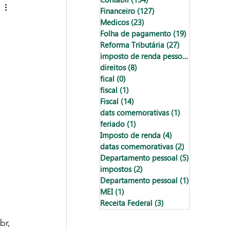
Financeiro
(127)
127 posts
Medicos
(23)
23 posts
Folha de pagamento
(19)
19 posts
Reforma Tributária
(27)
27 posts
imposto de renda pessoa física
(18)
18
direitos
(8)
8 posts
fical
(0)
0 post
fiscal
(1)
1 post
Fiscal
(14)
14 posts
dats comemorativas
(1)
1 post
feriado
(1)
1 post
Imposto de renda
(4)
4 posts
datas comemorativas
(2)
2 posts
Departamento pessoal
(5)
5 posts
impostos
(2)
2 posts
Departamento pessoal
(1)
1 post
MEI
(1)
1 post
Receita Federal
(3)
3 posts
br
, 