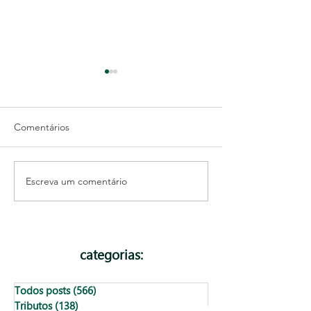
Comentários
Escreva um comentário
Entenda as diferenças
Como funciona o
entre contabilidade fiscal
“R” durante a Li
e contabilidade gerencial
maternidade de 
categorias:
Todos posts
(566)
566 posts
Tributos
(138)
138 posts