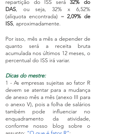
repartição do ISS será 
32% do 
DAS
, ou seja, 32% x 6,52% 
(alíquota encontrada) = 
2,09% de 
ISS
, aproximadamente.
Por isso, mês a mês a depender de 
quanto será a receita bruta 
acumulada nos últimos 12 meses, o 
percentual do ISS irá variar. 
Dicas do mestre:
1 - As empresas sujeitas ao fator R 
devem se atentar para a mudança 
de anexo mês a mês (anexo III para 
o anexo V), pois a folha de salários 
também pode influenciar no 
enquadramento da atividade, 
conforme nosso blog sobre o 
assunto:
 “O que é fator R”
;