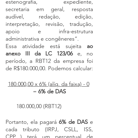
estenografia, expediente, 
secretaria em geral, resposta 
audível, redação, edição, 
interpretação, revisão, tradução, 
apoio e infra-estrutura 
administrativa e congêneres”. 
Essa atividade está sujeita 
ao 
anexo III da LC 123/06 
e, no 
período, a RBT12 da empresa foi 
de R$180.000,00. Podemos calcular:
180.000,00 x 6% (alíq. da faixa) - 0
=
 6% de DAS
       180.000,00 (RBT12)
Portanto, ela pagará
 6% de DAS 
e 
cada tributo (IRPJ, CSLL, ISS, 
CPP…) terá um percentual de 