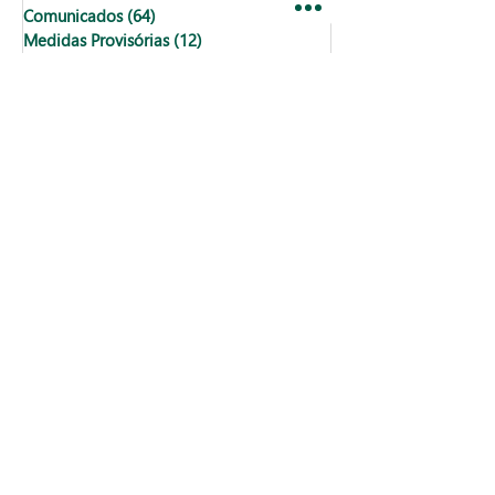
Comunicados
(64)
64 posts
Medidas Provisórias
(12)
12 posts
Economia
(126)
126 posts
Decretos
(11)
11 posts
Resoluções
(138)
138 posts
Guias
(385)
385 posts
Notícias
(89)
89 posts
Contábil
(154)
154 posts
Financeiro
(127)
127 posts
Medicos
(23)
23 posts
Folha de pagamento
(19)
19 posts
Reforma Tributária
(27)
27 posts
imposto de renda pessoa física
(18)
18 posts
direitos
(8)
8 posts
fical
(0)
0 post
fiscal
(1)
1 post
Fiscal
(14)
14 posts
dats comemorativas
(1)
1 post
feriado
(1)
1 post
Imposto de renda
(4)
4 posts