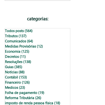
opção?
organizar as fin
seu negócio
categorias:
Todos posts
(564)
564 posts
Tributos
(137)
137 posts
Comunicados
(64)
64 posts
Medidas Provisórias
(12)
12 posts
Economia
(125)
125 posts
Decretos
(11)
11 posts
Resoluções
(138)
138 posts
Guias
(385)
385 posts
Notícias
(88)
88 posts
Contábil
(153)
153 posts
Financeiro
(126)
126 posts
Medicos
(23)
23 posts
Folha de pagamento
(19)
19 posts
Reforma Tributária
(26)
26 posts
imposto de renda pessoa física
(18)
18 posts