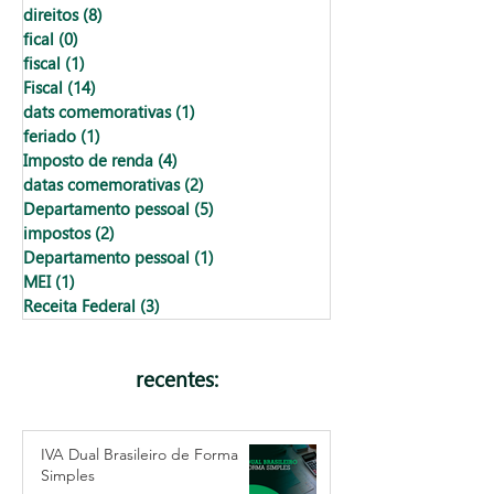
direitos
(8)
8 posts
fical
(0)
0 post
fiscal
(1)
1 post
Fiscal
(14)
14 posts
dats comemorativas
(1)
1 post
feriado
(1)
1 post
Imposto de renda
(4)
4 posts
datas comemorativas
(2)
2 posts
Departamento pessoal
(5)
5 posts
impostos
(2)
2 posts
Departamento pessoal
(1)
1 post
MEI
(1)
1 post
Receita Federal
(3)
3 posts
recentes:
IVA Dual Brasileiro de Forma
Simples