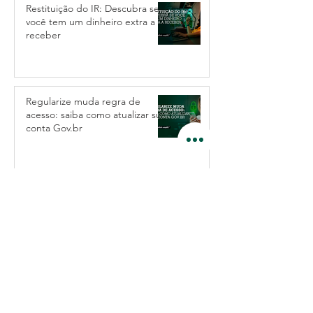
Restituição do IR: Descubra se
você tem um dinheiro extra a
receber
Regularize muda regra de
acesso: saiba como atualizar sua
conta Gov.br
Nova lei: INSS terá que pagar
salário-maternidade em até 30
dias
dúvidas?