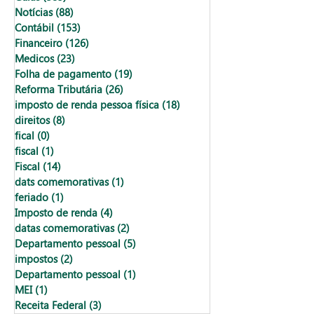
Notícias
(88)
88 posts
Contábil
(153)
153 posts
Financeiro
(126)
126 posts
Medicos
(23)
23 posts
Folha de pagamento
(19)
19 posts
Reforma Tributária
(26)
26 posts
imposto de renda pessoa física
(18)
18 posts
direitos
(8)
8 posts
fical
(0)
0 post
fiscal
(1)
1 post
Fiscal
(14)
14 posts
dats comemorativas
(1)
1 post
feriado
(1)
1 post
Imposto de renda
(4)
4 posts
datas comemorativas
(2)
2 posts
Departamento pessoal
(5)
5 posts
impostos
(2)
2 posts
Departamento pessoal
(1)
1 post
MEI
(1)
1 post
Receita Federal
(3)
3 posts