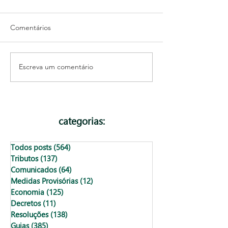
Comentários
Escreva um comentário
De 32% para 8%: Como
Como prever o
reduzir impostos com a
Faturamento da 
Equiparação Hospitalar
Empresa
categorias:
Todos posts
(564)
564 posts
Tributos
(137)
137 posts
Comunicados
(64)
64 posts
Medidas Provisórias
(12)
12 posts
Economia
(125)
125 posts
Decretos
(11)
11 posts
Resoluções
(138)
138 posts
Guias
(385)
385 posts