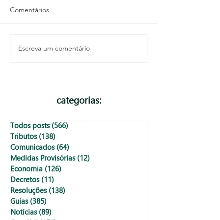
Comentários
Escreva um comentário
Como são os tributos de
O que é o Contr
uma empresa lucro real?
Jornada Parcial?
categorias:
Todos posts
(566)
566 posts
Tributos
(138)
138 posts
Comunicados
(64)
64 posts
Medidas Provisórias
(12)
12 posts
Economia
(126)
126 posts
Decretos
(11)
11 posts
Resoluções
(138)
138 posts
Guias
(385)
385 posts
Notícias
(89)
89 posts