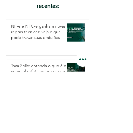
recentes:
NF-e e NFC-e ganham novas
regras técnicas: veja o que
pode travar suas emissões
Taxa Selic: entenda o que é e
como ela afeta no bolso e no
seu negócio
IVA Dual Brasileiro de Forma
Simples