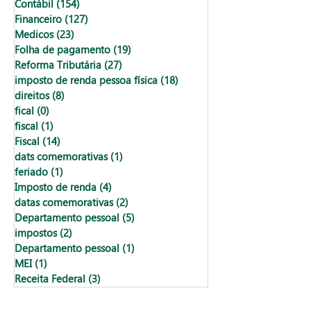
Contábil
(154)
154 posts
Financeiro
(127)
127 posts
Medicos
(23)
23 posts
Folha de pagamento
(19)
19 posts
Reforma Tributária
(27)
27 posts
imposto de renda pessoa física
(18)
18 posts
direitos
(8)
8 posts
fical
(0)
0 post
fiscal
(1)
1 post
Fiscal
(14)
14 posts
dats comemorativas
(1)
1 post
feriado
(1)
1 post
Imposto de renda
(4)
4 posts
datas comemorativas
(2)
2 posts
Departamento pessoal
(5)
5 posts
impostos
(2)
2 posts
Departamento pessoal
(1)
1 post
MEI
(1)
1 post
Receita Federal
(3)
3 posts