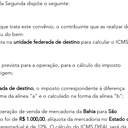
la Segunda dispõe o seguinte:
e trata este convênio, o contribuinte que as realizar d
ou do bem:
sta na 
unidade federada de destino
para calcular o ICMS
ual prevista para a operação, para o cálculo do imposto 
rigem;
rada de destino
, o imposto correspondente à diferença 
ma da alínea “a” e o calculado na forma da alínea “b”;
ração de venda de mercadoria da 
Bahia
 para 
São 
o foi de 
R$ 1.000,00
, alíquota da mercadoria no 
Estado 
nterestadual é de 12%. O cálculo do ICMS DIFAL será da 