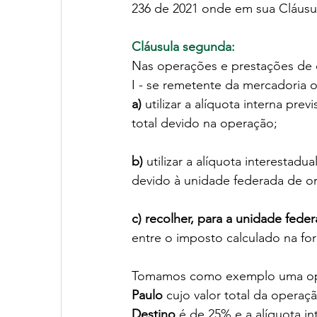
236 de 2021 onde em sua Cláusu
Cláusula segunda:
Nas operações e prestações de qu
I - se remetente da mercadoria 
a)
 utilizar a alíquota interna previ
total devido na operação;
b)
 utilizar a alíquota interestad
devido à unidade federada de o
c) recolher, para a unidade fede
entre o imposto calculado na for
Tomamos como exemplo uma ope
Paulo
 cujo valor total da operaçã
Destino
é de 25% e a alíquota i