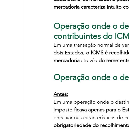
mercadoria caracteriza intuito co
Operação onde o des
contribuintes do IC
Em uma transação normal de ven
dois Estados, 
o ICMS é recolhid
mercadoria
 através 
do 
remetent
Operação onde o des
Antes:
Em uma operação onde o destina
imposto
ficava apenas para o E
encaixar nas características de co
obrigatoriedade do recolhiment