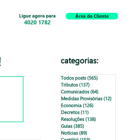
Ligue agora para
Área do Cliente
4020 1782
!
categorias:
Todos posts
(565)
565 posts
Tributos
(137)
137 posts
Comunicados
(64)
64 posts
Medidas Provisórias
(12)
12 posts
Economia
(126)
126 posts
Decretos
(11)
11 posts
Resoluções
(138)
138 posts
Guias
(385)
385 posts
Notícias
(89)
89 posts
Contábil
(153)
153 posts