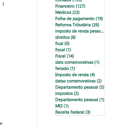
Financeiro
(127)
127 posts
Medicos
(23)
23 posts
Folha de pagamento
(19)
19 posts
Reforma Tributária
(26)
26 posts
imposto de renda pessoa física
(18)
18
direitos
(8)
8 posts
fical
(0)
0 post
fiscal
(1)
1 post
Fiscal
(14)
14 posts
dats comemorativas
(1)
1 post
feriado
(1)
1 post
Imposto de renda
(4)
4 posts
datas comemorativas
(2)
2 posts
Departamento pessoal
(5)
5 posts
impostos
(2)
2 posts
Departamento pessoal
(1)
1 post
MEI
(1)
1 post
Receita Federal
(3)
3 posts
e 