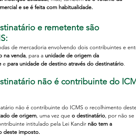
mercial e se é feita com habitualidade.
tinatário e remetente são 
MS
:
das de mercadoria envolvendo dois contribuintes e ent
o na 
venda
, para a 
unidade de 
origem da 
e
 e 
para unidade de 
destino através do destinatário
. 
tinatário não é contribuinte do IC
tário não é contribuinte do ICMS o recolhimento deste
stado de origem
, uma vez que 
o destinatário
, por não se 
ntribuinte intitulado pela Lei Kandir 
não tem a 
o deste imposto.