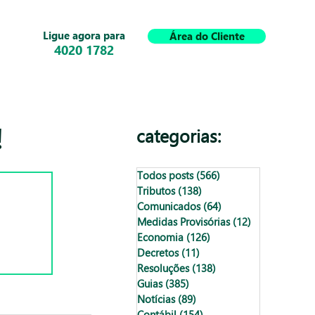
Ligue agora para
Área do Cliente
4020 1782
!
categorias:
Todos posts
(566)
566 posts
Tributos
(138)
138 posts
Comunicados
(64)
64 posts
Medidas Provisórias
(12)
12 posts
Economia
(126)
126 posts
Decretos
(11)
11 posts
Resoluções
(138)
138 posts
Guias
(385)
385 posts
Notícias
(89)
89 posts
Contábil
(154)
154 posts