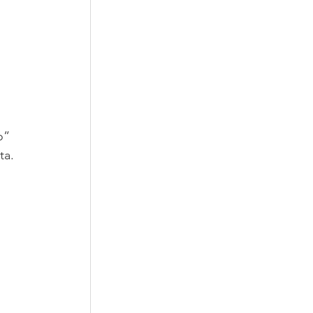
o” 
ta.