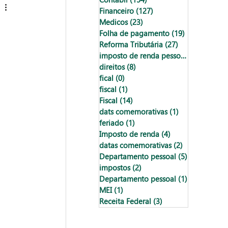
Financeiro
(127)
127 posts
Medicos
(23)
23 posts
Folha de pagamento
(19)
19 posts
Reforma Tributária
(27)
27 posts
imposto de renda pessoa física
(18)
18
direitos
(8)
8 posts
fical
(0)
0 post
fiscal
(1)
1 post
Fiscal
(14)
14 posts
dats comemorativas
(1)
1 post
feriado
(1)
1 post
Imposto de renda
(4)
4 posts
datas comemorativas
(2)
2 posts
Departamento pessoal
(5)
5 posts
impostos
(2)
2 posts
Departamento pessoal
(1)
1 post
MEI
(1)
1 post
Receita Federal
(3)
3 posts