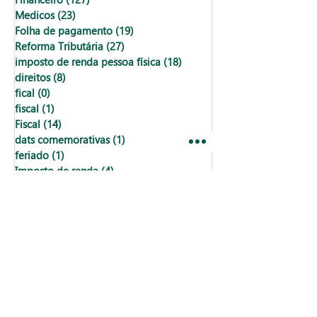
Medicos
(23)
23 posts
Folha de pagamento
(19)
19 posts
Reforma Tributária
(27)
27 posts
imposto de renda pessoa física
(18)
18 posts
direitos
(8)
8 posts
fical
(0)
0 post
fiscal
(1)
1 post
Fiscal
(14)
14 posts
dats comemorativas
(1)
1 post
feriado
(1)
1 post
Imposto de renda
(4)
4 posts
datas comemorativas
(2)
2 posts
Departamento pessoal
(5)
5 posts
impostos
(2)
2 posts
Departamento pessoal
(1)
1 post
MEI
(1)
1 post
Receita Federal
(3)
3 posts
recentes: