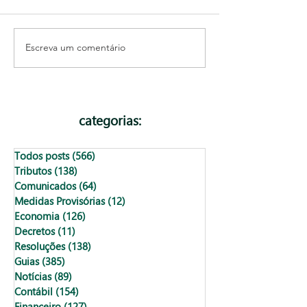
Escreva um comentário
IRPF 2026: como permitir
IRPF 2026: Que
acesso à sua declaração
obrigado a decla
de forma segura
as regras, prazo
cuidados
categorias:
Todos posts
(566)
566 posts
Tributos
(138)
138 posts
Comunicados
(64)
64 posts
Medidas Provisórias
(12)
12 posts
Economia
(126)
126 posts
Decretos
(11)
11 posts
Resoluções
(138)
138 posts
Guias
(385)
385 posts
Notícias
(89)
89 posts
Contábil
(154)
154 posts
Financeiro
(127)
127 posts