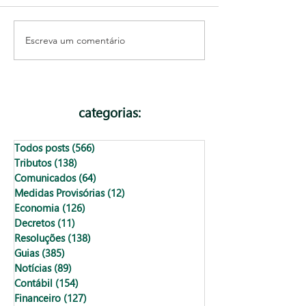
Escreva um comentário
IVA Dual Brasileiro de
Suspender ou en
Forma Simples
empresa: qual a
opção?
categorias:
Todos posts
(566)
566 posts
Tributos
(138)
138 posts
Comunicados
(64)
64 posts
Medidas Provisórias
(12)
12 posts
Economia
(126)
126 posts
Decretos
(11)
11 posts
Resoluções
(138)
138 posts
Guias
(385)
385 posts
Notícias
(89)
89 posts
Contábil
(154)
154 posts
Financeiro
(127)
127 posts