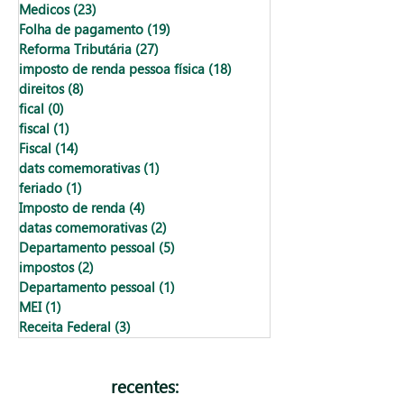
Medicos
(23)
23 posts
Folha de pagamento
(19)
19 posts
Reforma Tributária
(27)
27 posts
imposto de renda pessoa física
(18)
18 posts
direitos
(8)
8 posts
fical
(0)
0 post
fiscal
(1)
1 post
Fiscal
(14)
14 posts
dats comemorativas
(1)
1 post
feriado
(1)
1 post
Imposto de renda
(4)
4 posts
datas comemorativas
(2)
2 posts
Departamento pessoal
(5)
5 posts
impostos
(2)
2 posts
Departamento pessoal
(1)
1 post
MEI
(1)
1 post
Receita Federal
(3)
3 posts
recentes: