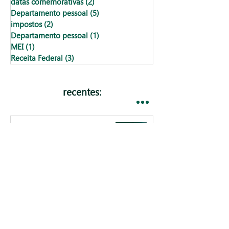
datas comemorativas
(2)
2 posts
Departamento pessoal
(5)
5 posts
impostos
(2)
2 posts
Departamento pessoal
(1)
1 post
MEI
(1)
1 post
Receita Federal
(3)
3 posts
recentes:
NF-e e NFC-e ganham novas
regras técnicas: veja o que
pode travar suas emissões
Taxa Selic: entenda o que é e
como ela afeta no bolso e no
seu negócio