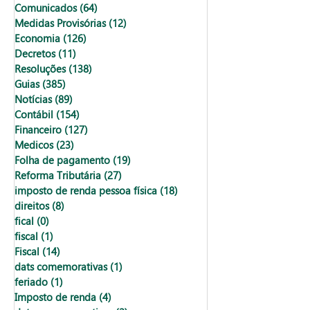
Comunicados
(64)
64 posts
Medidas Provisórias
(12)
12 posts
Economia
(126)
126 posts
Decretos
(11)
11 posts
Resoluções
(138)
138 posts
Guias
(385)
385 posts
Notícias
(89)
89 posts
Contábil
(154)
154 posts
Financeiro
(127)
127 posts
Medicos
(23)
23 posts
Folha de pagamento
(19)
19 posts
Reforma Tributária
(27)
27 posts
imposto de renda pessoa física
(18)
18 posts
direitos
(8)
8 posts
fical
(0)
0 post
fiscal
(1)
1 post
Fiscal
(14)
14 posts
dats comemorativas
(1)
1 post
feriado
(1)
1 post
Imposto de renda
(4)
4 posts