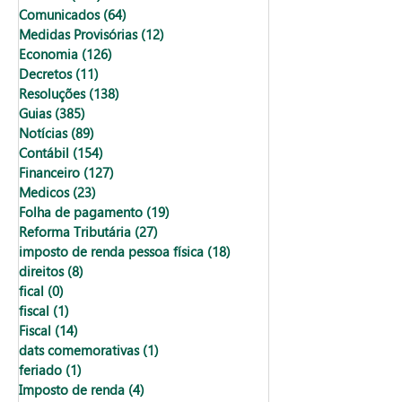
Comunicados
(64)
64 posts
Medidas Provisórias
(12)
12 posts
Economia
(126)
126 posts
Decretos
(11)
11 posts
Resoluções
(138)
138 posts
Guias
(385)
385 posts
Notícias
(89)
89 posts
Contábil
(154)
154 posts
Financeiro
(127)
127 posts
Medicos
(23)
23 posts
Folha de pagamento
(19)
19 posts
Reforma Tributária
(27)
27 posts
imposto de renda pessoa física
(18)
18 posts
direitos
(8)
8 posts
fical
(0)
0 post
fiscal
(1)
1 post
Fiscal
(14)
14 posts
dats comemorativas
(1)
1 post
feriado
(1)
1 post
Imposto de renda
(4)
4 posts