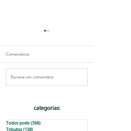
Comentários
Escreva um comentário
Você conhece o e-CAC
É possível reativ
da Receita Federal?
CNPJ?
categorias:
Todos posts
(566)
566 posts
Tributos
(138)
138 posts