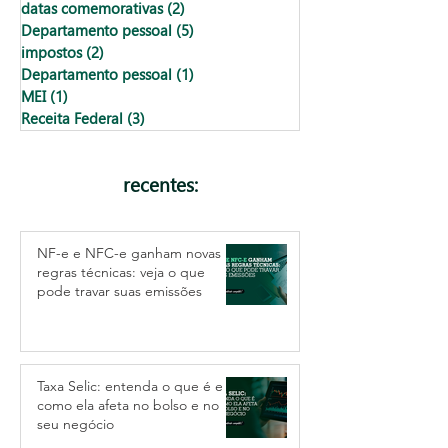
datas comemorativas
(2)
2 posts
Departamento pessoal
(5)
5 posts
impostos
(2)
2 posts
Departamento pessoal
(1)
1 post
MEI
(1)
1 post
Receita Federal
(3)
3 posts
recentes:
NF-e e NFC-e ganham novas
regras técnicas: veja o que
pode travar suas emissões
Taxa Selic: entenda o que é e
como ela afeta no bolso e no
seu negócio