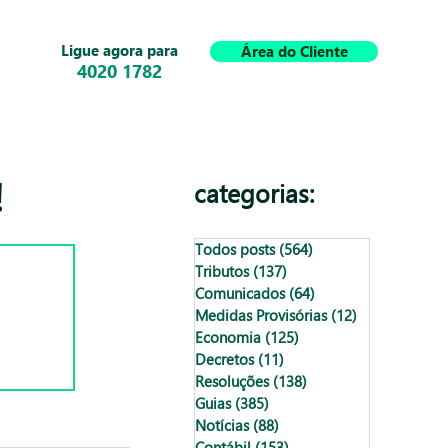
Ligue agora para
Área do Cliente
4020 1782
!
categorias:
Todos posts
(564)
564 posts
Tributos
(137)
137 posts
Comunicados
(64)
64 posts
Medidas Provisórias
(12)
12 posts
Economia
(125)
125 posts
Decretos
(11)
11 posts
Resoluções
(138)
138 posts
Guias
(385)
385 posts
Notícias
(88)
88 posts
Contábil
(153)
153 posts