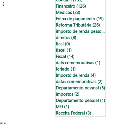
Financeiro
(126)
126 posts
Medicos
(23)
23 posts
Folha de pagamento
(19)
19 posts
Reforma Tributária
(26)
26 posts
imposto de renda pessoa física
(18)
18
direitos
(8)
8 posts
fical
(0)
0 post
fiscal
(1)
1 post
Fiscal
(14)
14 posts
dats comemorativas
(1)
1 post
feriado
(1)
1 post
Imposto de renda
(4)
4 posts
datas comemorativas
(2)
2 posts
Departamento pessoal
(5)
5 posts
impostos
(2)
2 posts
Departamento pessoal
(1)
1 post
MEI
(1)
1 post
Receita Federal
(3)
3 posts
ara 