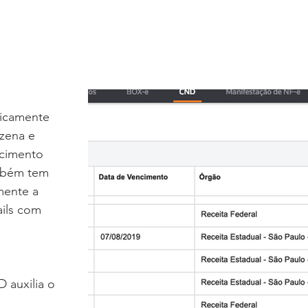
ticamente 
zena e 
ncimento 
mbém tem 
mente a 
ils com 
 auxilia o 