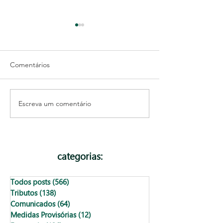
Comentários
Escreva um comentário
O que preciso saber
Como reduzir a 
sobre o ISS de Autônomo
tributária da su
em Salvador
categorias:
Todos posts
(566)
566 posts
Tributos
(138)
138 posts
Comunicados
(64)
64 posts
Medidas Provisórias
(12)
12 posts