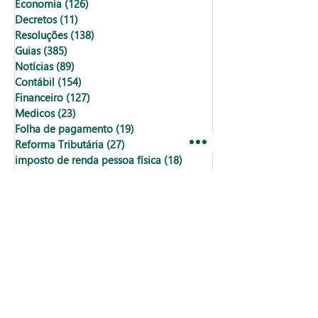
Economia
(126)
126 posts
Decretos
(11)
11 posts
Resoluções
(138)
138 posts
Guias
(385)
385 posts
Notícias
(89)
89 posts
Contábil
(154)
154 posts
Financeiro
(127)
127 posts
Medicos
(23)
23 posts
Folha de pagamento
(19)
19 posts
Reforma Tributária
(27)
27 posts
imposto de renda pessoa física
(18)
18 posts
direitos
(8)
8 posts
fical
(0)
0 post
fiscal
(1)
1 post
Fiscal
(14)
14 posts
dats comemorativas
(1)
1 post
feriado
(1)
1 post
Imposto de renda
(4)
4 posts
datas comemorativas
(2)
2 posts
Departamento pessoal
(5)
5 posts
impostos
(2)
2 posts