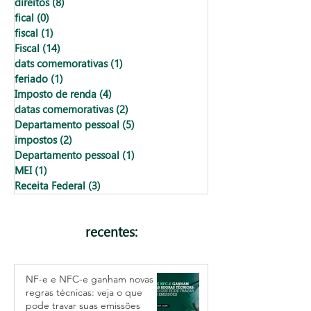
direitos
(8)
8 posts
fical
(0)
0 post
fiscal
(1)
1 post
Fiscal
(14)
14 posts
dats comemorativas
(1)
1 post
feriado
(1)
1 post
Imposto de renda
(4)
4 posts
datas comemorativas
(2)
2 posts
Departamento pessoal
(5)
5 posts
impostos
(2)
2 posts
Departamento pessoal
(1)
1 post
MEI
(1)
1 post
Receita Federal
(3)
3 posts
recentes:
NF-e e NFC-e ganham novas
regras técnicas: veja o que
pode travar suas emissões