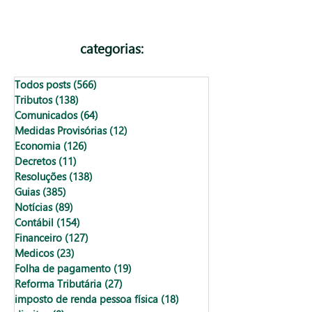
declaração do I
Renda Pessoa Fí
categorias:
Todos posts
(566)
566 posts
Tributos
(138)
138 posts
Comunicados
(64)
64 posts
Medidas Provisórias
(12)
12 posts
Economia
(126)
126 posts
Decretos
(11)
11 posts
Resoluções
(138)
138 posts
Guias
(385)
385 posts
Notícias
(89)
89 posts
Contábil
(154)
154 posts
Financeiro
(127)
127 posts
Medicos
(23)
23 posts
Folha de pagamento
(19)
19 posts
Reforma Tributária
(27)
27 posts
imposto de renda pessoa física
(18)
18 posts