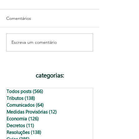
Comentários
Escreva um comentário
IR 2026: guia completo
IRPF 2026 terá 
para quem vai declarar
prazo de entreg
pela primeira vez
últimos anos
categorias:
Todos posts
(566)
566 posts
Tributos
(138)
138 posts
Comunicados
(64)
64 posts
Medidas Provisórias
(12)
12 posts
Economia
(126)
126 posts
Decretos
(11)
11 posts
Resoluções
(138)
138 posts