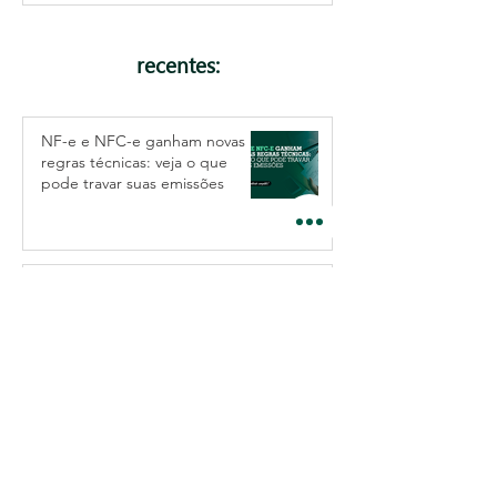
recentes:
NF-e e NFC-e ganham novas
regras técnicas: veja o que
pode travar suas emissões
Taxa Selic: entenda o que é e
como ela afeta no bolso e no
seu negócio
IVA Dual Brasileiro de Forma
Simples