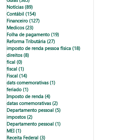
Guias
(385)
385 posts
Notícias
(89)
89 posts
Contábil
(154)
154 posts
Financeiro
(127)
127 posts
Medicos
(23)
23 posts
Folha de pagamento
(19)
19 posts
Reforma Tributária
(27)
27 posts
imposto de renda pessoa física
(18)
18 posts
direitos
(8)
8 posts
fical
(0)
0 post
fiscal
(1)
1 post
Fiscal
(14)
14 posts
dats comemorativas
(1)
1 post
feriado
(1)
1 post
Imposto de renda
(4)
4 posts
datas comemorativas
(2)
2 posts
Departamento pessoal
(5)
5 posts
impostos
(2)
2 posts
Departamento pessoal
(1)
1 post
MEI
(1)
1 post
Receita Federal
(3)
3 posts